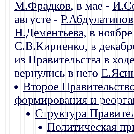
М.Фрадков
, в мае -
И.С
августе -
Р.Абдулатипов
Н.Дементьева
, в ноябр
С.В.Кириенко, в декабр
из Правительства в ходе
вернулись в него
Е.Яси
Второе Правительств
формирования и реорга
Структура Правите
Политическая пр