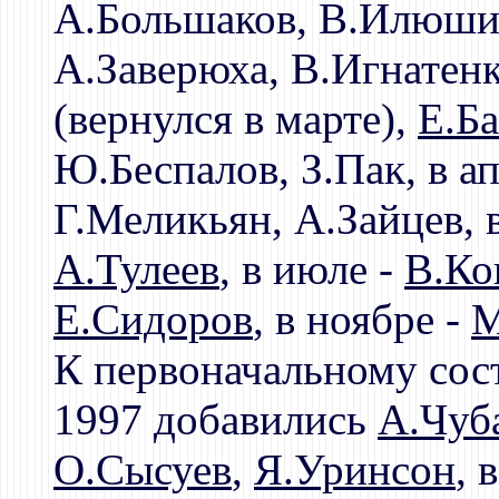
А.Большаков, В.Илюшин
А.Заверюха, В.Игнатен
(вернулся в марте),
Е.Б
Ю.Беспалов, З.Пак, в а
Г.Меликьян, А.Зайцев, 
А.Тулеев
, в июле -
В.Ко
Е.Сидоров
, в ноябре -
М
К первоначальному сост
1997 добавились
А.Чуб
О.Сысуев
,
Я.Уринсон
, 