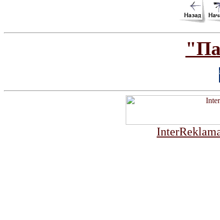
"Па
InterReklama