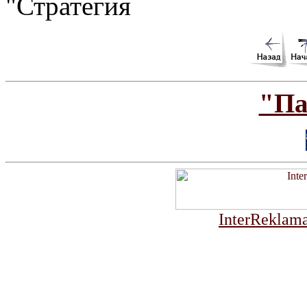
"Стратегия
"Па
InterReklama