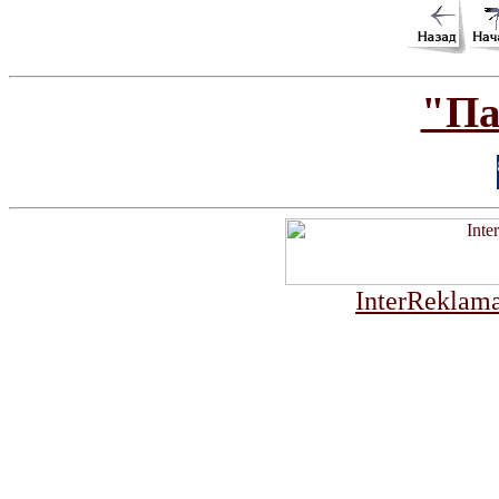
"Па
InterReklama