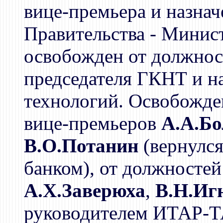
вице-премьера и назна
Правительства - Мини
освобожден от должнос
председателя ГКНТ и н
технологий. Освобожде
вице-премьеров
А.А.Б
В.О.Потанин
(вернулс
банком), от должностей
А.Х.Заверюха
,
В.Н.Иг
руководителем ИТАР-