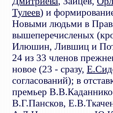
Дмитриева
, Зайцев,
Орл
Тулеев
) и формирование
Новыми людьми в Прави
вышеперечисленых (кр
Илюшин, Лившиц и Пот
24 из 33 членов прежне
новое (23 - сразу,
Е.Сид
согласований); в отстав
премьер В.В.Каданнико
В.Г.Пансков, Е.В.Ткаче