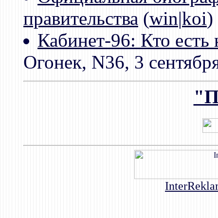
правительства
(
win
|
koi
)
Кабинет-96: Кто есть 
Огонек, N36, 3 сентябр
"П
InterRekla