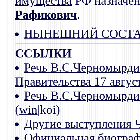
имущества
РФ назначе
Рафикович
.
НЫНЕШНИЙ СОСТА
ССЫЛКИ
Речь В.С.Черномырдин
Правительства 17 авгус
Речь В.С.Черномырдин
(
win
|koi)
Другие выступления 
Официальная биограф