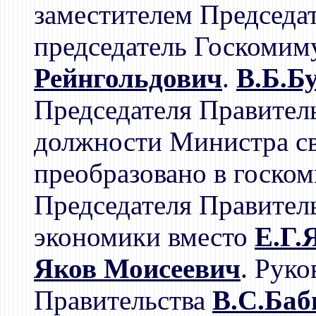
заместителем Председат
председатель Госкоми
Рейнгольдович
.
В.Б.Б
Председателя Правител
должности Министра св
преобразовано в госком
Председателя Правител
экономики вместо
Е.Г.
Яков Моисеевич
. Рук
Правительства
В.С.Баб