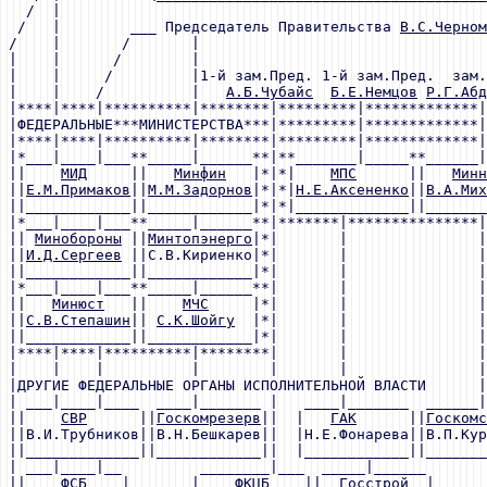
  /  |                                                 
 /   |        ___ Председатель Правительства 
В.С.Черном
/    |       /       |                                 
|    |      /        |                                 
|    |     /         |1-й зам.Пред. 1-й зам.Пред.  зам.
|    |    /          |   
А.Б.Чубайс
Б.Е.Немцов
Р.Г.Абд
|****|****|**********|********|*********|*************
|ФЕДЕРАЛЬНЫЕ***МИНИСТЕРСТВА***|*********|*************|
|****|****|**********|********|*********|*************|
|*___|____|___**_____|______**|**_______|_____**______|
||    
МИД
     ||   
Минфин
   |*|*|    
МПС
      ||   
Минн
||
Е.М.Примаков
||
М.М.Задорнов
|*|*|
Н.Е.Аксененко
||
В.А.Мих
||____________||____________|*|*|_____________||_______
|*___|____|___**_____|______**|*******|***************|
|| 
Минобороны
 ||
Минтопэнерго
|*|       |               |
||
И.Д.Сергеев
 ||С.В.Кириенко|*|       |               |
||____________||____________|*|       |               |
|*___|____|___**_____|______**|       |               |
||   
Минюст
   ||    
МЧС
     |*|       |               |
||
С.В.Степашин
|| 
С.К.Шойгу
  |*|       |               |
||____________||____________|*|       |               |
|****|****|**********|********|       |               |
|    |    |          |        |       |               |
|ДРУГИЕ ФЕДЕРАЛЬНЫЕ ОРГАНЫ ИСПОЛНИТЕЛЬНОЙ ВЛАСТИ      |
| ___|____|____  ____|_______ |   ____|_______  ______|
||    
СВР
      ||
Госкомрезерв
||  |   
ГАК
      ||
Госкомс
||В.И.Трубников||В.Н.Бешкарев||  |Н.Е.Фонарева||В.П.Кур
||_____________||____________||  |____________||_______
| ___|____|__         ________|___  _____|______       
||    
ФСБ
    |       |    
ФКЦБ
    ||  
Госстрой
  |      