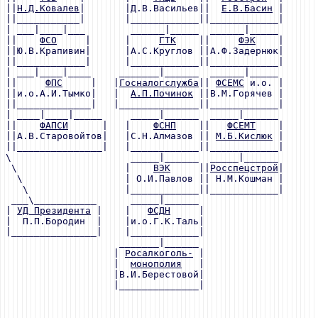
||
Н.Д.Ковалев
|       |Д.В.Васильев||  
Е.В.Басин
 |      
||___________|       |____________||____________|      
| ___|____|___        ______|_____  ______|_____       
||    
ФСО
     |      |     
ГТК
    ||     
ФЭК
    |      
||Ю.В.Крапивин|      |А.С.Круглов ||А.Ф.Задернюк|      
||____________|      |____________||____________|      
| ___|____|____     _______|______  ______|_____       
||     
ФПС
     |   |
Госналогслужба
|| 
ФСЕМС
 и.о. |      
||и.о.А.И.Тымко|   |  
А.П.Починок
 ||В.М.Горячев |      
||_____________|   |______________||____________|      
| ____|____|_____     _____|______  _____|______       
||    
ФАПСИ
      |   |    
ФСНП
    ||   
ФСЕМТ
    |      
||А.В.Старовойтов|   |С.Н.Алмазов || 
М.Б.Кислюк
 |      
||_______________|   |____________||____________|      
\                     _____|______  _____|______       
 \                   |    
ВЭК
     ||
Росспецстрой
|      
  \                  | О.И.Павлов || Н.М.Кошман |      
   \                 |____________||____________|      
 ___\___________      _____|______                     
| 
УД Президента
 |    |   
ФСДН
     |                    
|  П.П.Бородин  |    |и.о.Г.К.Таль|                    
|_______________|    |____________|                    
                    _______|______                     
                   | 
Росалкоголь-
 |                    
                   |  
монополия
   |                    
                   |В.И.Берестовой|                    
                   |______________|                    
                                                       
                                                       
                                                       