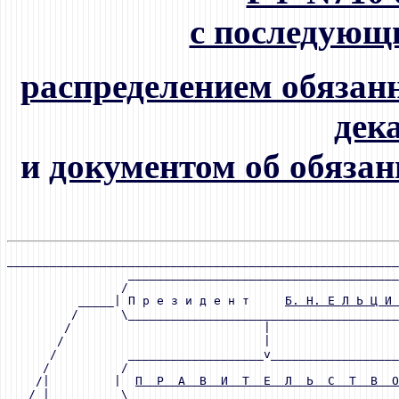
с последующ
распределением обязанн
дек
и
документом об обязан
_______________________________________________________
                 ______________________________________
                /                                      
          _____| П р е з и д е н т     
Б. Н. Е Л Ь Ц И 
         /      \______________________________________
        /                           |                  
       /                            |                  
      /          ___________________v__________________
     /          /                                      
    /|         |  
П  Р  А  В  И  Т  Е  Л  Ь  С  Т  В  О
   / |          \______________________________________