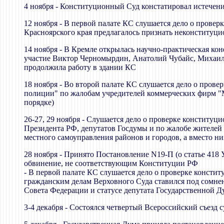
4 ноября - Конституционный Суд констатировал истечени
12 ноября - В первой палате КС слушается дело о провер
Красноярского края предлагалось признать неконститу
14 ноября - В Кремле открылась научно-практическая к
участие Виктор Черномырдин, Анатолий Чубайс, Михаил
продолжила работу в здании КС
18 ноября - Во второй палате КС слушается дело о прове
полиции" по жалобам учредителей коммерческих фирм "
порядке)
26-27, 29 ноября - Слушается дело о проверке конститу
Президента РФ, депутатов Госдумы и по жалобе жителей
местного самоуправления районов и городов, а вместо 
28 ноября - Принято Постановление N19-П (о статье 4
обвинение, не соответствующим Конституции РФ
- В первой палате КС слушается дело о проверке консти
гражданским делам Верховного Суда ставился под сомнени
Совета Федерации и статусе депутата Государственной Д
3-4 декабря - Состоялся четвертый Всероссийский съезд