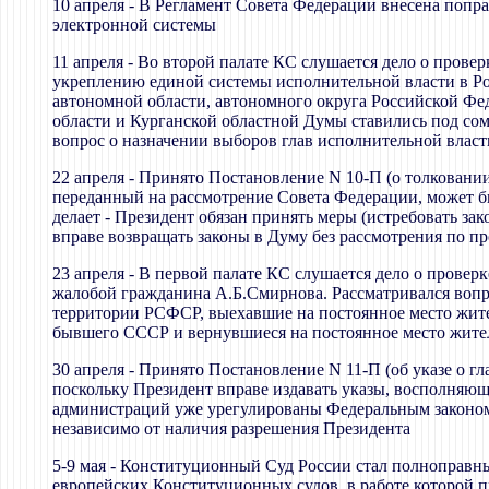
10 апреля - В Регламент Совета Федерации внесена попр
электронной системы
11 апреля - Во второй палате КС слушается дело о прове
укреплению единой системы исполнительной власти в Рос
автономной области, автономного округа Российской Фе
области и Курганской областной Думы ставились под сом
вопрос о назначении выборов глав исполнительной власт
22 апреля - Принято Постановление N 10-П (о толковании
переданный на рассмотрение Совета Федерации, может б
делает - Президент обязан принять меры (истребовать за
вправе возвращать законы в Думу без рассмотрения по 
23 апреля - В первой палате КС слушается дело о провер
жалобой гражданина А.Б.Смирнова. Рассматривался вопр
территории РСФСР, выехавшие на постоянное место жите
бывшего СССР и вернувшиеся на постоянное место жител
30 апреля - Принято Постановление N 11-П (об указе о 
поскольку Президент вправе издавать указы, восполняющ
администраций уже урегулированы Федеральным законом
независимо от наличия разрешения Президента
5-9 мая - Конституционный Суд России стал полноправн
европейских Конституционных судов, в работе которой пр