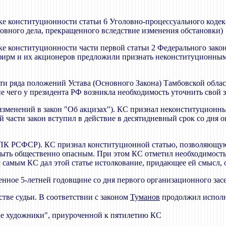
ерке конституционности статьи 6 Уголовно-процессуального код
овного дела, прекращенного вследствие изменения обстановки)
рке конституционности части первой статьи 2 Федерального закон
фирм и их акционеров предложили признать неконституционным 
сти ряда положений Устава (Основного Закона) Тамбовской облас
ие чего у президента РФ возникла необходимость уточнить свой 
 изменений в закон "Об акцизах"). КС признал неконституционн
 части закон вступил в действие в десятидневный срок со дня о
 УПК РСФСР). КС признал конституционной статью, позволяющую
быть общественно опасным. При этом КС отметил необходимость
м самым КС дал этой статье истолкование, придающее ей смысл,
щенное 5-летней годовщине со дня первого организационного за
стве судьи. В соответствии с законом
Туманов
продолжил исполне
ие художники", приуроченной к пятилетию КС