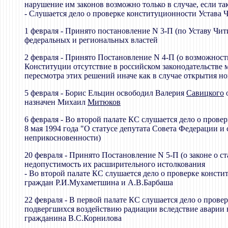
нарушение им законов возможно только в случае, если т
- Слушается дело о проверке конституционности Устава 
1 февраля - Принято постановление N 3-П (по Уставу Ч
федеральных и региональных властей
2 февраля - Принято Постановление N 4-П (о возможнос
Конституции отсутствие в российском законодательстве 
пересмотра этих решений иначе как в случае открытия н
5 февраля - Борис Ельцин освободил Валерия
Савицкого
о
назначен Михаил
Митюков
6 февраля - Во второй палате КС слушается дело о провер
8 мая 1994 года "О статусе депутата Совета Федерации 
неприкосновенности)
20 февраля - Принято Постановление N 5-П (о законе о с
недопустимость их расширительного истолкования
- Во второй палате КС слушается дело о проверке консти
граждан Р.И.Мухаметшина и А.В.Барбаша
22 февраля - В первой палате КС слушается дело о прове
подвергшихся воздействию радиации вследствие аварии в
гражданина В.С.Корнилова