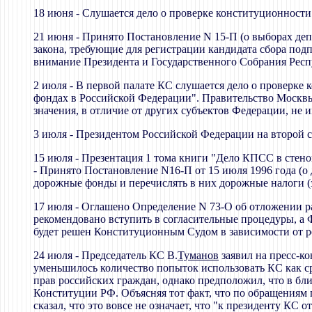
18 июня - Слушается дело о проверке конституционност
21 июня - Принято Постановление N 15-П (о выборах де
закона, требующие для регистрации кандидата сбора по
внимание Президента и Государственного Собрания Респ
2 июля - В первой палате КС слушается дело о проверке 
фондах в Российской Федерации". Правительство Москвы
значения, в отличие от других субъектов Федерации, н
3 июля - Президентом Российской Федерации на второй 
15 июля - Презентация 1 тома книги "Дело КПСС в стен
- Принято Постановление N16-П от 15 июля 1996 года (о
дорожные фонды и перечислять в них дорожные налоги (
17 июля - Оглашено Определение N 73-О об отложении р
рекомендовано вступить в согласительные процедуры, а 
будет решен Конституционным Судом в зависимости от р
24 июля - Председатель КС В.
Туманов
заявил на пресс-к
уменьшилось количество попыток использовать КС как сре
прав российских граждан, однако предположил, что в бл
Конституции РФ. Объясняя тот факт, что по обращениям 
сказал, что это вовсе не означает, что "к президенту КС