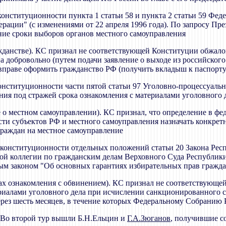
 конституционности пункта 1 статьи 58 и пункта 2 статьи 59 Фед
рации" (с изменениями от 22 апреля 1996 года). По запросу Пр
ние сроки выборов органов местного самоуправления
ажданстве). КС признал не соответствующей Конституции обжало
 добровольно (путем подачи заявление о выходе из российского
 вправе оформить гражданство РФ (получить вкладыш к паспорт
 конституционности части пятой статьи 97 Уголовно-процессуаль
ия под стражей срока ознакомления с материалами уголовного 
не о местном самоуправлении). КС признал, что определение в ф
сти субъектов РФ и местного самоуправления назначать конкрет
граждан на местное самоуправление
е конституционности отдельных положений статьи 20 Закона Ре
ой коллегии по гражданским делам Верховного Суда Республики
 законом "Об основных гарантиях избирательных прав граждан
ах ознакомления с обвинением). КС признал не соответствующе
риалами уголовного дела при исчислении санкционированного с
 через шесть месяцев, в течение которых Федеральному Собрани
. Во второй тур вышли Б.Н.Ельцин и
Г.А.Зюганов
, получившие с