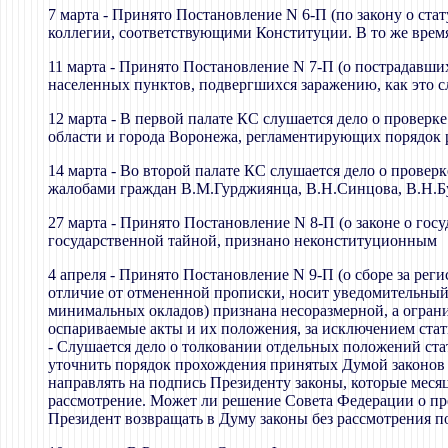
7 марта - Принято Постановление N 6-П (по закону о ст
коллегии, соответствующими Конституции. В то же врем
11 марта - Принято Постановление N 7-П (о пострадавши
населенных пунктов, подвергшихся заражению, как это сл
12 марта - В первой палате КС слушается дело о провер
области и города Воронежа, регламентирующих порядок 
14 марта - Во второй палате КС слушается дело о провер
жалобами граждан В.М.Гурджиянца, В.Н.Синцова, В.Н.Буг
27 марта - Принято Постановление N 8-П (о законе о го
государственной тайной, признано неконституционным
4 апреля - Принято Постановление N 9-П (о сборе за ре
отличие от отмененной прописки, носит уведомительный,
минимальных окладов) признана несоразмерной, а огран
оспариваемые акты и их положения, за исключением ста
- Слушается дело о толковании отдельных положений ст
уточнить порядок прохождения принятых Думой законов 
направлять на подпись Президенту законы, которые меся
рассмотрение. Может ли решение Совета Федерации о пр
Президент возвращать в Думу законы без рассмотрения 