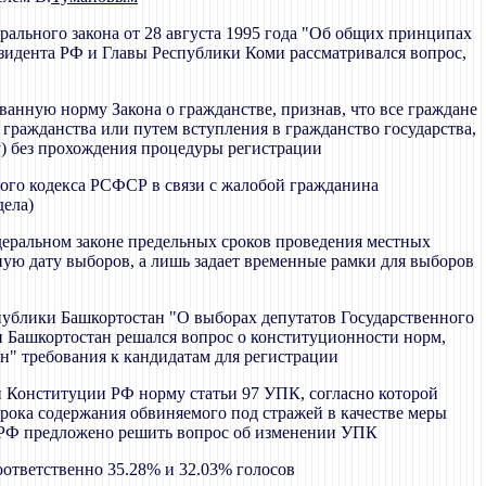
ерального закона от 28 августа 1995 года "Об общих принципах
езидента РФ и Главы Республики Коми рассматривался вопрос,
ванную норму Закона о гражданстве, признав, что все граждане
 гражданства или путем вступления в гражданство государства,
у) без прохождения процедуры регистрации
ного кодекса РСФСР в связи с жалобой гражданина
дела)
едеральном законе предельных сроков проведения местных
ную дату выборов, а лишь задает временные рамки для выборов
спублики Башкортостан "О выборах депутатов Государственного
 Башкортостан решался вопрос о конституционности норм,
" требования к кандидатам для регистрации
й Конституции РФ норму статьи 97 УПК, согласно которой
рока содержания обвиняемого под стражей в качестве меры
ю РФ предложено решить вопрос об изменении УПК
оответственно 35.28% и 32.03% голосов