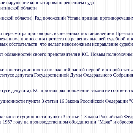
акое нарушение констатировано решением суда
Читинской области
итинской области). Ряд положений Устава признан противоречащ
ти пересмотра приговоров, вынесенных постановлением Презид
механизма принесения протеста на решения высшей судебной ин
овых обстоятельств, что делает невозможным исправление судеб
т обязанностей своего представителя в КС. Новым полномочн
ке конституционности положений частей первой и второй статьи 
и статусе депутата Государственной Думы Федерального Собрани
татусе депутата). КС признал ряд положений закона не соответ
туционности пункта 3 статьи 16 Закона Российской Федерации "
рке конституционности пункта 3 статьи 1 Закона Российской Фед
 1957 году на производственном объединении "Маяк" и сбросов 