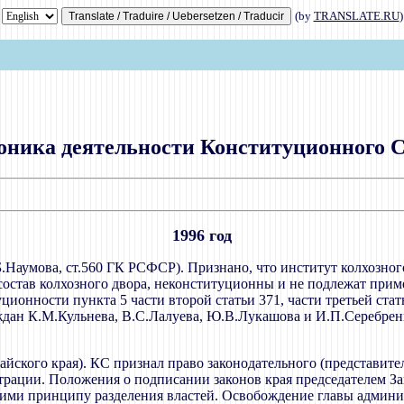
(by
TRANSLATE.RU
)
оника деятельности Конституционного С
1996 год
.Наумова, ст.560 ГК РСФСР). Признано, что институт колхозног
 состав колхозного двора, неконституционны и не подлежат при
ционности пункта 5 части второй статьи 371, части третьей стат
ждан К.М.Кульнева, В.С.Лалуева, Ю.В.Лукашова и И.П.Серебрен
айского края). КС признал право законодательного (представит
рации. Положения о подписании законов края председателем За
ими принципу разделения властей. Освобождение главы админи