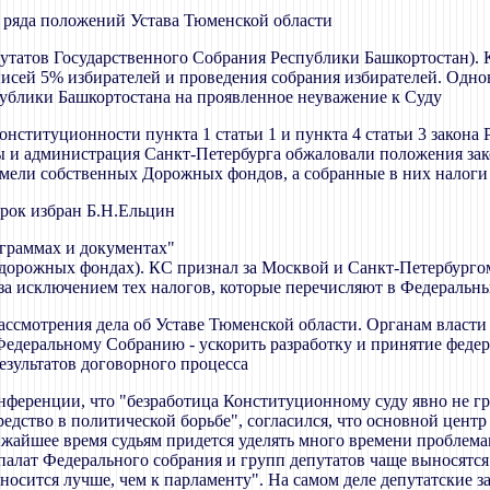
и ряда положений Устава Тюменской области
путатов Государственного Собрания Республики Башкортостан)
дписей 5% избирателей и проведения собрания избирателей. Одн
ублики Башкортостана на проявленное неуважение к Суду
конституционности пункта 1 статьи 1 и пункта 4 статьи 3 закон
 и администрация Санкт-Петербурга обжаловали положения закон
е имели собственных Дорожных фондов, а собранные в них нало
срок избран Б.Н.Ельцин
ограммах и документах"
 дорожных фондах). КС признал за Москвой и Санкт-Петербургом
за исключением тех налогов, которые перечисляют в Федераль
ассмотрения дела об Уставе Тюменской области. Органам власти
Федеральному Собранию - ускорить разработку и принятие федер
езультатов договорного процесса
онференции, что "безработица Конституционному суду явно не г
дство в политической борьбе", согласился, что основной центр
ижайшее время судьям придется уделять много времени проблема
палат Федерального собрания и групп депутатов чаще выносятся
 относится лучше, чем к парламенту". На самом деле депутатски