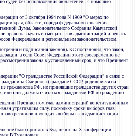
ию судей без использования бюллетеней - с помощью
дерации от 3 октября 1994 года N 1969 "О мерах по
ции края, области, города федерального значения,
ственной Думы, Законодательного Собрания Камчатской
ое право назначать и смещать глав администраций и решать
просов Федеральным и региональным законодательством.
отрения и подписания законов). КС постановил, что закон,
дерации, а если Совет Федерации этого своевременно не
ерассмотрения закона в установленный срок, и что Президент
Федерации "О гражданстве Российской Федерации" в связи с
в гражданина Смирнова (граждане СССР, родившиеся на
из гражданства РФ, не принявшие гражданства других стран
ии, или они должны считаться гражданами РФ по рождению
 смещении Президентом глав администраций конституционным,
изнан утратившим силу, поскольку сроки выборов глав
 право регионов проводить выборы глав администрации
ешение было принято в Будапеште на Х конференции
елем В.
Тумановым