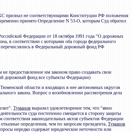
. КС признал не соответствующими Конституции РФ положения
овременно принято Определение N 53-О, которым Суд обратил
а Российской Федерации от 18 октября 1991 года "О дорожных
а, в соответствии с которыми оба города федерального
ги перечислялись в Федеральный дорожный фонд РФ
 не предоставленное им законом право создавать свои
ный дорожный фонд все субъекты Федерации)
 Тюменской области и входящих в нее автономных округов
ального закона. Вопрос о возобновлении рассмотрения дела
розит".
Туманов
выразил удовлетворение тем, что "явно
 деятельности суда постепенно смещается в сторону защиты
м соответствия законодательных актов субъектов Федерации
 отказные определения, чем по запросам президента,
Туманов
е запросы нередко содержат юридические неточности или