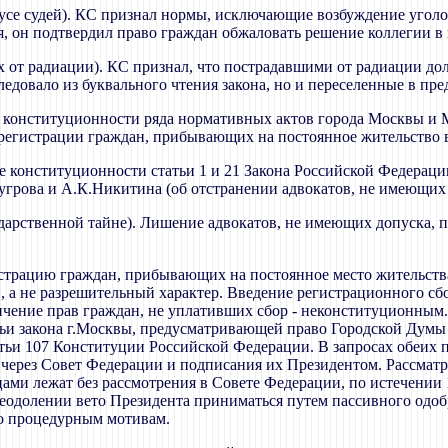
атусе судей). КС признал нормы, исключающие возбуждение угол
я, он подтвердил право граждан обжаловать решение коллегии в
х от радиации). КС признал, что пострадавшими от радиации до
едовало из буквального чтения закона, но и переселенные в пр
ке конституционности ряда нормативных актов города Москвы и 
регистрации граждан, прибывающих на постоянное жительство 
ке конституционности статьи 1 и 21 Закона Российской Федерации
рова и А.К.Никитина (об отстранении адвокатов, не имеющих до
сударственной тайне). Лишение адвокатов, не имеющих допуска, 
гистрацию граждан, прибывающих на постоянное место жительств
 а не разрешительный характер. Введение регистрационного сбо
ичение прав граждан, не уплативших сбор - неконституционным
тьи закона г.Москвы, предусматривающей право Городской Думы 
атьи 107 Конституции Российской Федерации. В запросах обеих 
через Совет Федерации и подписания их Президентом. Рассмат
цами лежат без рассмотрения в Совете Федерации, по истечении 
еодолении вето Президента приниматься путем пассивного одобр
по процедурным мотивам.