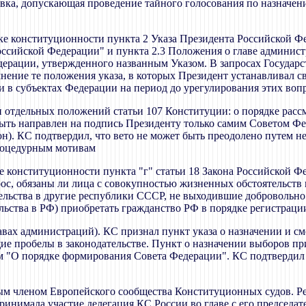
авка, допускающая проведение тайного голосования по назначен
рке конституционности пункта 2 Указа Президента Российской Фе
сийской Федерации" и пункта 2.3 Положения о главе администра
дерации, утвержденного названным Указом. В запросах Государ
нение те положения указа, в которых Президент устанавливал св
и в субъектах Федерации на период до урегулирования этих во
 отдельных положений статьи 107 Конституции: о порядке рассм
ыть направлен на подпись Президенту только самим Советом Фе
кон). КС подтвердил, что вето не может быть преодолено путем н
процедурным мотивам
ке конституционности пункта "г" статьи 18 Закона Российской 
ос, обязаны ли лица с совокупностью жизненных обстоятельст
льства в другие республики СССР, не выходившие добровольно 
ьства в РФ) приобретать гражданство РФ в порядке регистрац
главах администраций). КС признал пункт указа о назначении и
ие пробелы в законодательстве. Пункт о назначении выборов пр
 "О порядке формирования Совета Федерации". КС подтвердил
ым членом Европейского сообщества Конституционных судов. Р
инимала участие делегация КС России во главе с его председат