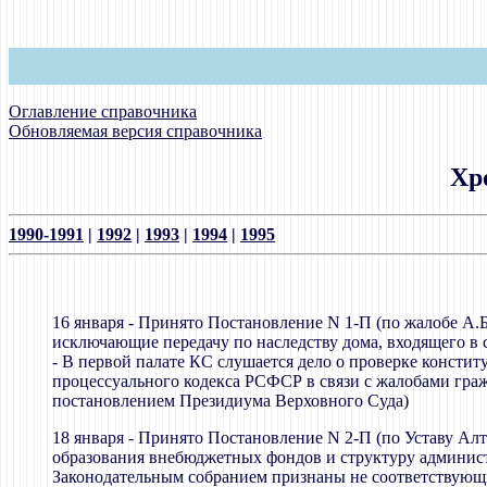
Оглавление справочника
Обновляемая версия справочника
Хр
1990-1991
|
1992
|
1993
|
1994
|
1995
16 января - Принято Постановление N 1-П (по жалобе А.Б
исключающие передачу по наследству дома, входящего в
- В первой палате КС слушается дело о проверке конститу
процессуального кодекса РСФСР в связи с жалобами гра
постановлением Президиума Верховного Суда)
18 января - Принято Постановление N 2-П (по Уставу Алт
образования внебюджетных фондов и структуру админист
Законодательным собранием признаны не соответствующ