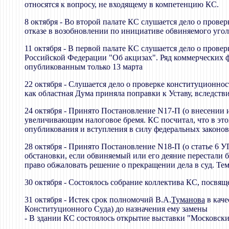
относятся к вопросу, не входящему в компетенцию КС.
8 октября - Во второй палате КС слушается дело о пров
отказе в возобновлении по инициативе обвиняемого угол
11 октября - В первой палате КС слушается дело о прове
Российской Федерации "Об акцизах". Ряд коммерческих 
опубликованным только 13 марта
22 октября - Слушается дело о проверке конституционно
как областная Дума приняла поправки к Уставу, вследств
24 октября - Принято Постановление N17-П (о внесении
увеличивающим налоговое бремя. КС посчитал, что в этой
опубликования и вступления в силу федеральных законов
28 октября - Принято Постановление N18-П (о статье 6
обстановки, если обвиняемый или его деяние перестали 
право обжаловать решение о прекращении дела в суд. Те
30 октября - Состоялось собрание коллектива КС, посвя
31 октября - Истек срок полномочий В.А.
Туманова
в каче
Конституционного Суда) до назначения ему замены
- В здании КС состоялось открытие выставки "Московск