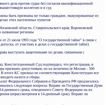
овного дела против судьи без согласия квалификационной
 вышестоящую коллегию и в суд
лжны быть признаны не только граждане, эвакуированные из
еделах этих населенных пунктов
Московской области, Ставропольского края, Воронежской
в названные регионы
 от 21 июля 1993 года "О государственной тайне" в связи с
пуска, от участиях в делах о государственной тайне)
права выступать защитниками по делам, связанным с
а). Конституционный Суд подтвердил, что регистрация, в
ра признано допустимым, но их величина (в Москве - 500
. В итоге КС признал не соответствующими Конституции все
вводить налоги и сборы.
палат Федерального Собрания и Президента РФ предлагалось
ривались следующие вопросы: Вправе ли Государственная Дума
14-дневного срока, отведенного Совету Федерации на их
ения (нерассмотрения в 14-дневный срок). Вправе ли