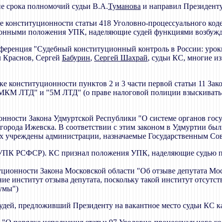
е срока полномочий судьи В.А.
Туманова
и направил Президенту
ке конституционности статьи 418 Уголовно-процессуального код
ционными положения УПК, наделяющие судей функциями возбужд
онференция "Судебный конституционный контроль в России: уро
 Краснов, Сергей
Бабурин
,
Сергей Шахрай
, судьи КС, многие и
рке конституционности пунктов 2 и 3 части первой статьи 11 З
МКМ ЛТД" и "5М ЛТД" (о праве налоговой полиции взыскивать
ционности Закона Удмуртской Республики "О системе органов гос
 города Ижевска. В соответствии с этим законом в Удмуртии б
них учреждены администрации, назначаемые Государственным Со
18 УПК РСФСР). КС признал положения УПК, наделяющие судью 
туционности Закона Московской области "Об отзыве депутата Мо
е институт отзыва депутата, поскольку такой институт отсутств
умы")
 судей, предложивший Президенту на вакантное место судьи КС 