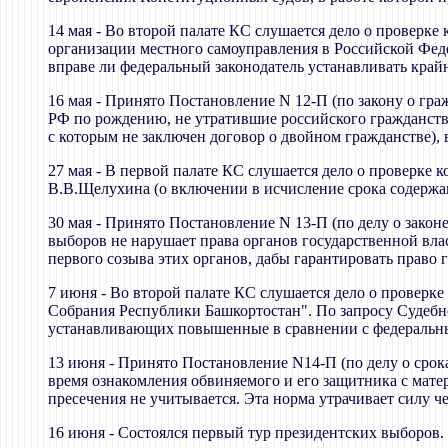
14 мая - Во второй палате КС слушается дело о проверке
организации местного самоуправления в Российской Феде
вправе ли федеральный законодатель устанавливать край
16 мая - Принято Постановление N 12-П (по закону о гр
РФ по рождению, не утратившие российского гражданства
с которым не заключен договор о двойном гражданстве),
27 мая - В первой палате КС слушается дело о проверке
В.В.Щелухина (о включении в исчисление срока содержан
30 мая - Принято Постановление N 13-П (по делу о зако
выборов не нарушает права органов государственной вла
первого созыва этих органов, дабы гарантировать право 
7 июня - Во второй палате КС слушается дело о проверк
Собрания Республики Башкортостан". По запросу Судебн
устанавливающих повышенные в сравнении с федеральным
13 июня - Принято Постановление N14-П (по делу о срок
время ознакомления обвиняемого и его защитника с мате
пресечения не учитывается. Эта норма утрачивает силу
16 июня - Состоялся первый тур президентских выборов