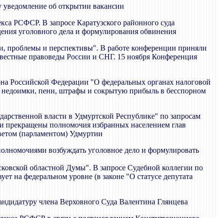
 уведомление об открытии вакансии
екса РСФСР. В запросе Каратузского районного суда
ения уголовного дела и формулирования обвинения
ки, проблемы и перспективы". В работе конференции приняли
звестные правоведы России и СНГ. 15 ноября Конференция
акона Российской Федерации "О федеральных органах налоговой
 недоимки, пени, штрафы и сокрытую прибыль в бесспорном
ударственной власти в Удмуртской Республике" по запросам
ыли прекращены полномочия избранных населением глав
ветом (парламентом) Удмуртии
полномочиями возбуждать уголовное дело и формулировать
сковской областной Думы". В запросе Судебной коллегии по
ует на федеральном уровне (в законе "О статусе депутата
кандидатуру члена Верховного Суда Валентина Глянцева