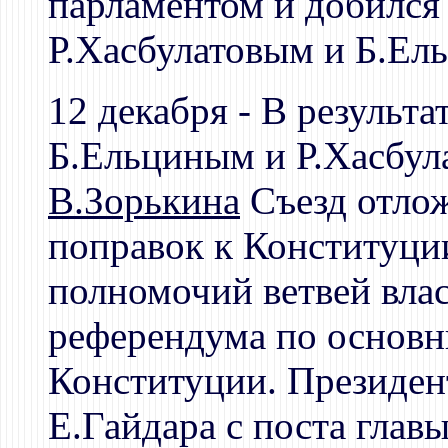
парламентом и добился
Р.Хасбулатовым и Б.Ел
12 декабря - В результ
Б.Ельциным и Р.Хасбул
В.Зорькина
Съезд отлож
поправок к Конституци
полномочий ветвей влас
референдума по основ
Конституции. Президен
Е.Гайдара с поста глав