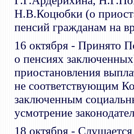
Г.Г.Ардерихина, Н.Г.По
Н.В.Коцюбки (о приост
пенсий гражданам на в
16 октября - Принято П
о пенсиях заключенных)
приостановления выпла
не соответствующим Ко
заключенным социальны
усмотрение законодате
18 октября - Слушается