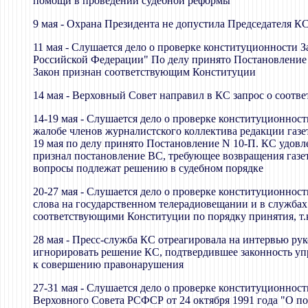
помощи в проведении судебной реформы
9 мая - Охрана Президента не допустила Председателя К
11 мая - Слушается дело о проверке конституционности 
Российской Федерации" По делу принято Постановление N
Закон признан соответствующим Конституции
14 мая - Верховный Совет направил в КС запрос о соот
14-19 мая - Слушается дело о проверке конституционнос
жалобе членов журналистского коллектива редакции газет
19 мая по делу принято Постановление N 10-П. КС удовл
признал постановление ВС, требующее возвращения газет
вопросы подлежат решению в судебном порядке
20-27 мая - Слушается дело о проверке конституционнос
слова на государственном телерадиовещании и в службах
соответствующими Конституции по порядку принятия, т.
28 мая - Пресс-служба КС отреагировала на интервью ру
игнорировать решение КС, подтвердившее законность уп
к совершению правонарушения
27-31 мая - Слушается дело о проверке конституционно
Верховного Совета РСФСР от 24 октября 1991 года "О п