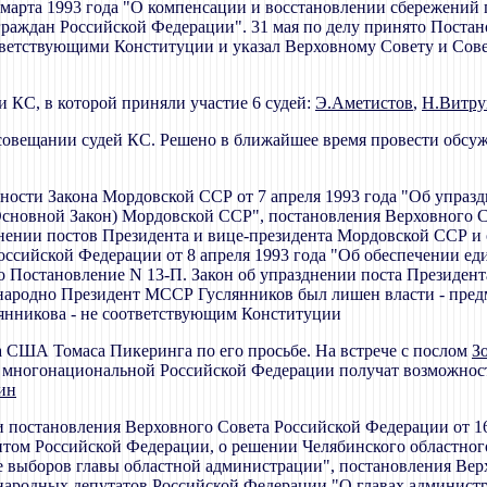
 марта 1993 года "О компенсации и восстановлении сбережений
граждан Российской Федерации". 31 мая по делу принято Поста
ответствующими Конституции и указал Верховному Совету и Со
и КС, в которой приняли участие 6 судей:
Э.Аметистов
,
Н.Витру
совещании судей КС. Решено в ближайшее время провести обсуж
нности Закона Мордовской ССР от 7 апреля 1993 года "Об упра
сновной Закон) Мордовской ССР", постановления Верховного Со
нении постов Президента и вице-президента Мордовской ССР и
оссийской Федерации от 8 апреля 1993 года "Об обеспечении е
о Постановление N 13-П. Закон об упразднении поста Президе
народно Президент МССР Гуслянников был лишен власти - предм
янникова - не соответствующим Конституции
 США Томаса Пикеринга по его просьбе. На встрече с послом
З
и многонациональной Российской Федерации получат возможность
ин
и постановления Верховного Совета Российской Федерации от 16
том Российской Федерации, о решении Челябинского областного 
не выборов главы областной администрации", постановления Вер
 народных депутатов Российской Федерации "О главах админист