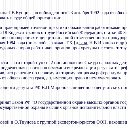
анина Г.В.Купцова, освобожденного 23 декабря 1992 года от обя
ловать в суде общей юрисдикции
ости правоприменительной практики обжалования работниками п
218 Кодекса законов о труде Российской Федерации, статьи 40 З
ния о поощрениях и дисциплинарной ответственности прокурор
я 1984 года (по жалобе граждан Т.Х.
Гдляна
, Н.В.Иванова и др.
трудовых споров работников органов прокуратуры не соответств
ности части второй пункта 2 постановления Съезда народных деп
 подведенная его итогов и механизме реализации результатов ре
нав, что решение по первому и второму вопросам референдума п
- от общего числа граждан, имеющих право в нем участвовать
народного депутата РФ В.П.Миронова, лишенного депутатских пол
ринят Закон РФ "О государственной охране высших органов го
государственной охраны высших органов исполнительной власти
ковой
и
О.Тиунова
с группой экспертов-юристов ООН, находивши