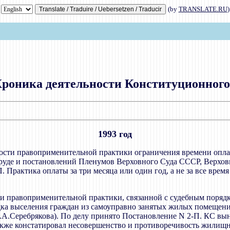
(by
TRANSLATE.RU
)
 Хроника деятельности Конституционного
1993 год
нности правоприменительной практики ограничения времени опл
труде и постановлений Пленумов Верховного Суда СССР, Верхо
. Практика оплаты за три месяца или один год, а не за все вре
сти правоприменительной практики, связанной с судебным поря
ка выселения граждан из самоуправно занятых жилых помещений
.А.Серебрякова). По делу принято Постановление N 2-П. КС вы
акже констатировал несовершенство и противоречивость жилищн