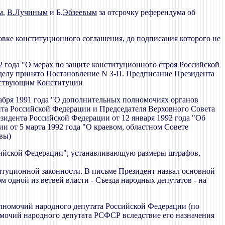
м
,
В.Лучиным
и Б.
Эбзеевым
за отсрочку референдума об
овке конституционного соглашения, до подписания которого не
2 года "О мерах по защите конституционного строя Российской
 делу принято Постановление N 3-П. Предписание Президента
етствующим Конституции
кабря 1991 года "О дополнительных полномочиях органов
нта Российской Федерации и Председателя Верховного Совета
зидента Российской Федерации от 12 января 1992 года "Об
и от 5 марта 1992 года "О краевом, областном Совете
вы)
ссийской Федерации", устанавливающую размеры штрафов,
итуционной законности. В письме Президент назвал основной
одной из ветвей власти - Съезда народных депутатов - на
лномочий народного депутата Российской Федерации (по
мочий народного депутата РСФСР вследствие его назначения