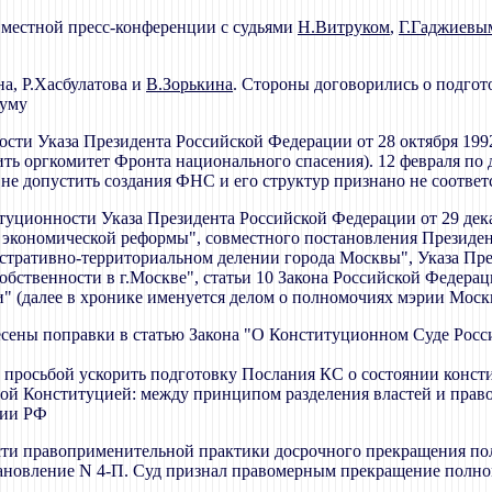
местной пресс-конференции с судьями
Н.Витруком
,
Г.Гаджиевы
на, Р.Хасбулатова и
В.Зорькина
. Стороны договорились о подгот
думу
ности Указа Президента Российской Федерации от 28 октября 199
ть оргкомитет Фронта национального спасения). 12 февраля по
 не допустить создания ФНС и его структур признано не соотв
титуционности Указа Президента Российской Федерации от 29 де
 экономической реформы", совместного постановления Президе
стративно-территориальном делении города Москвы", Указа Пре
ственности в г.Москве", статьи 10 Закона Российской Федераци
и" (далее в хронике именуется делом о полномочиях мэрии Моск
несены поправки в статью Закона "О Конституционном Суде Ро
 просьбой ускорить подготовку Послания КС о состоянии конст
й Конституцией: между принципом разделения властей и правом 
ции РФ
ости правоприменительной практики досрочного прекращения по
ановление N 4-П. Суд признал правомерным прекращение полно