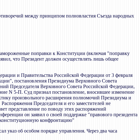
ротиворечий между принципом полновластия Съезда народных
е замороженные поправки к Конституции (включая "поправку
явил, что Президент должен осуществлять лишь общее
ерации и Правительства Российской Федерации от 3 февраля
укции", постановления Президиума Верховного Совета
жений Председателя Верховного Совета Российской Федерации,
ние N 5-П. Суд признал постановление, вносившее изменение
ктику произвольного расширения полномочий Президиума и
Распоряжения Председателя и его заместителей не
овет представление по поводу этих распоряжений
нференции он заявил о своей поддержке "правового президента
неконституционную конфронтацию"
ал указ об особом порядке управления. Через два часа