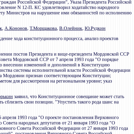
 граждан Российской Федерации", Указа Президента Российской
новление N 12-П. КС удовлетворил ходатайство народного
вету Министров на нарушение ими обязанностей по исполнению
к
,
А.Кононов
,
Т.Морщакова
,
В.Олейник
,
Ю.Рудкин
дение хода конституционного процесса, анализ проектов
зднении постов Президента и вице-президента Мордовской ССР
вета Мордовской ССР от 7 апреля 1993 года "О порядке
 о внесении изменений и дополнений в Конституцию
динства системы исполнительной власти Российской Федерации
нта Мордовии признан соответствующим Конституции;
етом для рассмотрения на региональном уровне; указ
орькин
заявил, что Конституционное совещание может стать
 сблизить свои позиции. "Упустить такого рода шанс на
 апреля 1993 года "О проекте постановления Верховного
Совета народных депутатов от 21 января 1993 года "О
ховного Совета Российской Федерации от 27 января 1993 года
раций", постановления Верховного Совета Российской