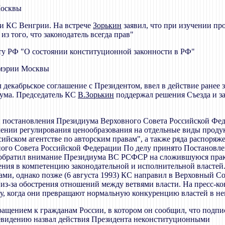
Москвы
ми КС Венгрии. На встрече
Зорькин
заявил, что при изучении п
з того, что законодатель всегда прав"
ту РФ "О состоянии конституционной законности в РФ"
 мэрии Москвы
ил декабрьское соглашение с Президентом, ввел в действие ране
дума. Председатель КС
В.Зорькин
поддержал решения Съезда и за
ти постановления Президиума Верховного Совета Российской Фед
очении регулирования ценообразования на отдельные виды прод
сийском агентстве по авторским правам", а также ряда распоря
вного Совета Российской Федерации По делу принято Постановле
С обратил внимание Президиума ВС РСФСР на сложившуюся пра
ия в компетенцию законодательной и исполнительной властей. 
тами, однако позже (6 августа 1993) КС направил в Верховный С
з-за обострения отношений между ветвями власти. На пресс-ко
бку, когда они превращают нормальную конкуренцию властей в 
ращением к гражданам России, в котором он сообщил, что подпис
евидению назвал действия Президента неконституционными