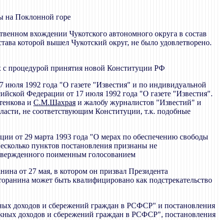
ы на Поклонной горе
ственном вхождении Чукотского автономного округа в состав
тава которой вышел Чукотский округ, не было удовлетворено.
ых с процедурой принятия новой Конституции РФ
7 июля 1992 года "О газете "Известия" и по индивидуальной
ийской Федерации от 17 июля 1992 года "О газете "Известия".
отенкова и
С.М.Шахрая
и жалобу журналистов "Известий" и
ласти, не соответствующим Конституции, т.к. подобные
ции от 29 марта 1993 года "О мерах по обеспечению свободы
Несколько пунктов постановления признаны не
 утвержденного поименным голосованием
ина от 27 мая, в котором он призвал Президента
торанина может быть квалифицировано как подстрекательство
жных доходов и сбережений граждан в РСФСР" и постановления
ежных доходов и сбережений граждан в РСФСР", постановления