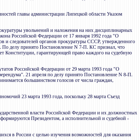
занностей главы администрации Липецкой области Указом
рокуратуры увольнений и наложения на них дисциплинарных
акона Российской Федерации от 17 января 1992 года "О
ов и следователей органов прокуратуры СССР, утвержденного
). По делу принято Постановление N 7-П. КС признал, что
ует Конституции, гарантирующей право каждого на судебную
утатов Российской Федерации от 29 марта 1993 года "О
ферендума". 21 апреля по делу принято Постановление N 8-П.
ринимается большинством голосов от числа граждан,
номочий 23 марта 1993 года, поскольку 28 марта Съезд
сударственной власти Российской Федерации и их должностных
 формируются Президентом, а исполнительной и судебной -
хся в России с целью изучения возможностей для оказания