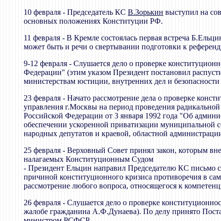
10 февраля - Председатель КС
В.Зорькин
выступил на сов
основных положениях Конституции РФ.
11 февраля - В Кремле состоялась первая встреча Б.Ельци
может быть и речи о свертывании подготовки к референ
9-12 февраля - Слушается дело о проверке конституцион
Федерации" (этим указом Президент постановил распусти
министерствам юстиции, внутренних дел и безопасности
23 февраля - Начато рассмотрение дела о проверке конс
управления г.Москвы на период проведения радикальной
Российской Федерации от 3 января 1992 года "Об админи
обеспечении ускоренной приватизации муниципальной соб
народных депутатов и краевой, областной администраци
25 февраля - Верховный Совет принял закон, которым в
налагаемых Конституционным Судом
- Президент Ельцин направил Председателю КС письмо с
причиной конституционного кризиса противоречия в само
рассмотрение любого вопроса, относящегося к компетен
26 февраля - Слушается дело о проверке конституционн
жалобе гражданина А.Ф.Дунаева). По делу принято Пост
министром РСФСР