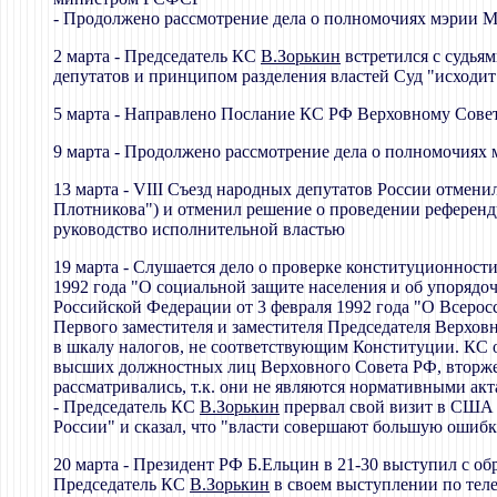
- Продолжено рассмотрение дела о полномочиях мэрии 
2 марта - Председатель КС
В.Зорькин
встретился с судья
депутатов и принципом разделения властей Суд "исходит и
5 марта - Направлено Послание КС РФ Верховному Сове
9 марта - Продолжено рассмотрение дела о полномочиях
13 марта - VIII Съезд народных депутатов России отмен
Плотникова") и отменил решение о проведении референ
руководство исполнительной властью
19 марта - Слушается дело о проверке конституционнос
1992 года "О социальной защите населения и об упоряд
Российской Федерации от 3 февраля 1992 года "О Всерос
Первого заместителя и заместителя Председателя Верхо
в шкалу налогов, не соответствующим Конституции. К
высших должностных лиц Верховного Совета РФ, вторжен
рассматривались, т.к. они не являются нормативными ак
- Председатель КС
В.Зорькин
прервал свой визит в США и
России" и сказал, что "власти совершают большую оши
20 марта - Президент РФ Б.Ельцин в 21-30 выступил с об
Председатель КС
В.Зорькин
в своем выступлении по тел