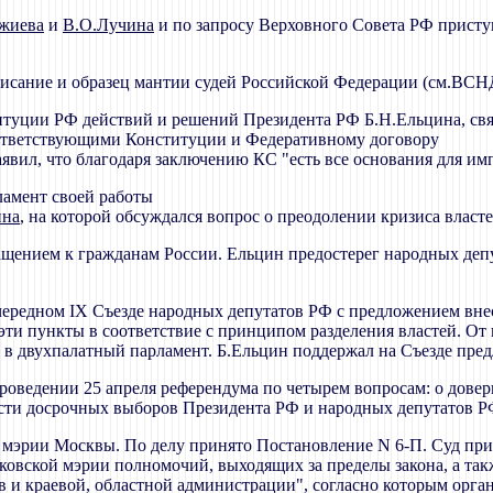
джиева
и
В.О.Лучина
и по запросу Верховного Совета РФ присту
исание и образец мантии судей Российской Федерации (см.ВСНД,
титуции РФ действий и решений Президента РФ Б.Н.Ельцина, свя
оответствующими Конституции и Федеративному договору
заявил, что благодаря заключению КС "есть все основания для и
ламент своей работы
ина
, на которой обсуждался вопрос о преодолении кризиса власт
ращением к гражданам России. Ельцин предостерег народных де
ередном IX Съезде народных депутатов РФ с предложением вне
 эти пункты в соответствие с принципом разделения властей. О
ы в двухпалатный парламент. Б.Ельцин поддержал на Съезде пр
проведении 25 апреля референдума по четырем вопросам: о дове
ости досрочных выборов Президента РФ и народных депутатов 
х мэрии Москвы. По делу принято Постановление N 6-П. Суд п
сковской мэрии полномочий, выходящих за пределы закона, а т
ов и краевой, областной администрации", согласно которым орг