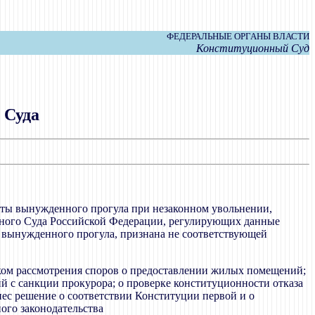
ФЕДЕРАЛЬНЫЕ ОРГАНЫ ВЛАСТИ
Конституционный Суд
 Суда
аты вынужденного прогула при незаконном увольнении,
вного Суда Российской Федерации, регулирующих данные
мя вынужденного прогула, признана не соответствующей
дком рассмотрения споров о предоставлении жилых помещений;
 с санкции прокурора; о проверке конституционности отказа
нес решение о соответствии Конституции первой и о
ого законодательства