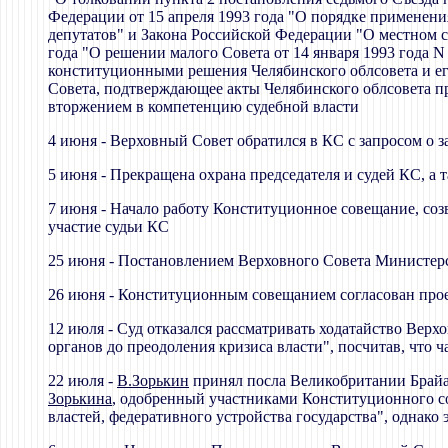
Федерации от 15 апреля 1993 года "О порядке применен
депутатов" и Закона Российской Федерации "О местном с
года "О решении малого Совета от 14 января 1993 года 
конституционными решения Челябинского облсовета и ег
Совета, подтверждающее акты Челябинского облсовета пр
вторжением в компетенцию судебной власти
4 июня - Верховный Совет обратился в КС с запросом о 
5 июня - Прекращена охрана председателя и судей КС, а
7 июня - Начало работу Конституционное совещание, с
участие судьи КС
25 июня - Постановлением Верховного Совета Министерс
26 июня - Конституционным совещанием согласован про
12 июля - Суд отказался рассматривать ходатайство Вер
органов до преодоления кризиса власти", посчитав, что 
22 июля -
В.Зорькин
принял посла Великобритании Брайан
Зорькина
, одобренный участниками Конституционного с
властей, федеративного устройства государства", однако 