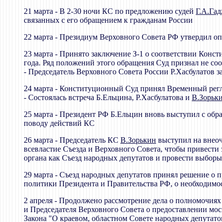
21 марта - В 2-30 ночи КС по предложению судей
Г.А.Га
связанных с его обращением к гражданам России
22 марта - Президиум Верховного Совета РФ утвердил оп
23 марта - Принято заключение З-1 о соответствии Конс
года. Ряд положений этого обращения Суд признал не с
- Председатель Верховного Совета России Р.Хасбулатов 
24 марта - Конституционный Суд принял Временный рег
- Состоялась встреча Б.Ельцина, Р.Хасбулатова и
В.Зорьк
25 марта - Президент РФ Б.Ельцин вновь выступил с об
поводу действий КС
26 марта - Председатель КС
В.Зорькин
выступил на внеоч
всевластие Съезда и Верховного Совета, чтобы привести
органа как Съезд народных депутатов и провести выбор
29 марта - Съезд народных депутатов принял решение о 
политики Президента и Правительства РФ, о необходим
2 апреля - Продолжено рассмотрение дела о полномочия
и Председателя Верховного Совета о предоставлении мо
Закона "О краевом, областном Совете народных депутат