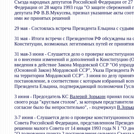
Съезда народных депутатов Российской Федерации от 27
Федерации от 28 марта 1993 года "О защите сбережений 
депутата РФ В.В.Мукусева, признал указанные акты со
ими же принятых решений
29 мая - Состоялась встреча Президента Ельцина с судьям
31 мая - Итоги встречи с Президентом РФ обсуждены на 
Конституции, возможных легитимных путей ее принятия
31 мая-3 июня - Слушается дело о проверке конституцио
и о внесении изменений и дополнений в Конституцию (О
введения в действие Закона Мордовской ССР "Об упразд
(Основной Закон) Мордовской ССР", Указа Президента Р
на территории Мордовской ССР". 3 июня по делу принят
постановление, в соответствии с которым избранный все
Президента Ельцина, подтверждающий полномочия Гусл
3 июня - Председатель КС
Валерий Зорькин
принял посла
своего рода "круглым столом", за которым представител
согласие было бы непростительно", - подчеркнул
В.Зорьк
3-7 июня - Слушается дело о проверке конституционност
Совета Российской Федерации, представленном Президен
решении малого Совета от 14 января 1993 года N 1 "О д
"О толковании пункта 2 постановления седьмого Съезда