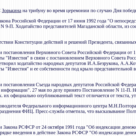
С
Зорькина
на трибуну во время церемонии по случаю Дня побед
Закона Российской Федерации от 17 июня 1992 года "О непосред
 9-П. Ходатайство представителей Магаданской области, из сос
ветствии Конституции действий и решений Президента, связанн
ти постановления Верховного Совета Российской Федерации от 1
ы "Известия" в связи с постановлением Верховного Совета Росс
етворил ходатайство народных депутатов И.А.Безрукова, А.А.К
ы "Известия" и ее собственности под крыло представительной в
ти постановления Съезда народных депутатов Российской Федера
 информации". 27 мая по делу принято Постановление N 11-П. 
к. их официально опубликованный текст отличается от текста,
ководителя Федерального информационного центра М.Н.Полторан
разднения ФИЦ. Пресс-служба отметила, что высказывание Пол
сти Закона РСФСР от 24 октября 1991 года "Об индексации дене
орядке введения в действие Закона РСФСР "Об индексации ден