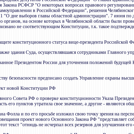
ия Закона РСФСР "О некоторых вопросах правового регулирован
амоуправлении в Российской Федерации", решения Челябинского
N 1 "О дне выборов главы областной администрации". 7 июня по
о органов, на основе которых в Челябинской области были пр
изнано не соответствующим Конституции, т.к. такое подтвержд
защите конституционного статуса вице-президента Российской 
 также здания Суда, осуществлявшаяся сотрудниками Главного у
озванное Президентом России для уточнения положений будуще
тву безопасности предписано создать Управление охраны высши
ект новой Конституции РФ
ховного Совета РФ о проверке конституционности Указа Президен
часть его пунктов утратила свое значение, а другие - являются 
а Фолла и по его просьбе изложил свою точку зрения на перс
овещания проект нового Основного Закона РФ "представляет со
этот текст "отнюдь не исчерпал всех резервов для улучшения его