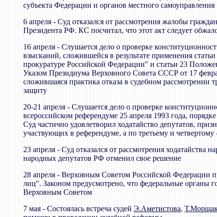
субъекта Федерации и органов местного самоуправления
6 апреля - Суд отказался от рассмотрения жалобы гражд
Президента РФ. КС посчитал, что этот акт следует обжа
16 апреля - Слушается дело о проверке конституционн
взысканий, сложившейся в результате применения статьи 
прокуратуре Российской Федерации" и статьи 23 Положе
Указом Президиума Верховного Совета СССР от 17 феврал
сложившаяся практика отказа в судебном рассмотрении 
защиту
20-21 апреля - Слушается дело о проверке конституцион
всероссийском референдуме 25 апреля 1993 года, порядке
Суд частично удовлетворил ходатайство депутатов, приз
участвующих в референдуме, а по третьему и четвертому 
23 апреля - Суд отказался от рассмотрения ходатайства 
народных депутатов РФ отменил свое решение
28 апреля - Верховным Советом Российской Федерации п
лиц". Законом предусмотрено, что федеральные органы 
Верховным Советом
7 мая - Состоялась встреча судей
Э.Аметистова
,
Т.Морща