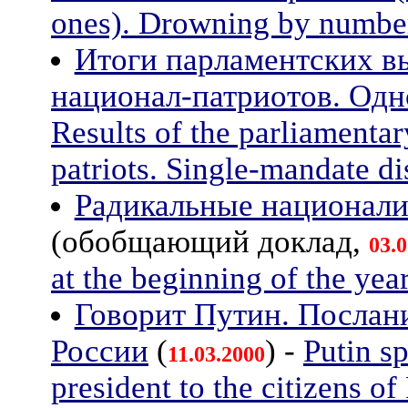
ones). Drowning by numbe
Итоги парламентских в
национал-патриотов. Одн
Results of the parliamentar
patriots. Single-mandate dis
Радикальные националис
(обобщающий доклад,
03.
at the beginning of the yea
Говорит Путин. Послани
России
(
) -
Putin s
11.03.2000
president to the citizens of