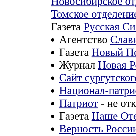
Новосибирское от
Томское отделени
Газета
Русская Си
Агентство
Слав
Газета
Новый Пе
Журнал
Новая Р
Сайт сургутског
Национал-патри
Патриот
- не отк
Газета
Наше Оте
Верность Росси