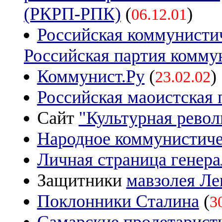
(РКРП-РПК)
(
)
06.12.01
Российская коммунистич
Российская партия комму
Коммунист.Ру
(
)
23.02.02
Российская маоистская 
Сайт
"Культурная рево
Народное коммунистиче
Личная страница генер
Защитники
мавзолея Ле
Поклонники Сталина
(
3
Самарские пролетарист