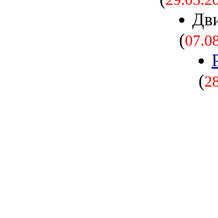
Дв
(
07.0
(
2