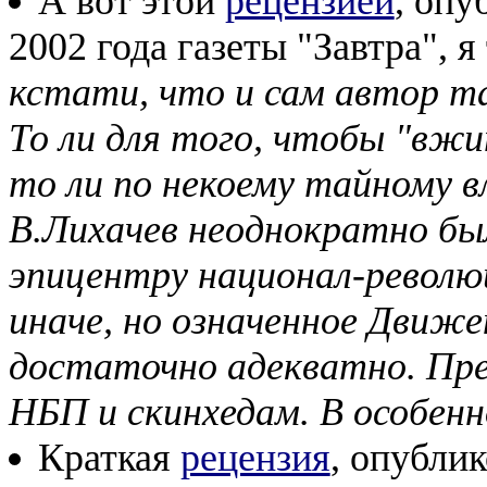
А вот этой
рецензией
, опу
2002 года газеты "Завтра", я
кстати, что и сам автор т
То ли для того, чтобы "вжи
то ли по некоему тайному в
В.Лихачев неоднократно был
эпицентру национал-революц
иначе, но означенное Движе
достаточно адекватно. Пре
НБП и скинхедам. В особенн
Краткая
рецензия
, опубли