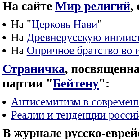
На сайте
Мир религий
,
На "
Церковь Нави
"
На
Древнерусскую инглис
На
Опричное братство во 
Страничка
, посвященна
партии "
Бейтену
":
Антисемитизм в современ
Реалии и тенденции росси
В журнале русско-еврей