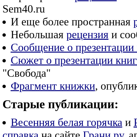
Sem40.ru
И еще более пространная
Небольшая
рецензия
и соо
Сообщение о презентации
Сюжет о презентации кни
"Свобода"
Фрагмент книжки
, опубли
Старые публикации:
Весенняя белая горячка
и
справка
на сайте
Грани.ру
, 