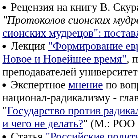
Рецензия на книгу В. Ску
"Протоколов сионских мудр
сионских мудрецов": постав
Лекция
"Формирование евр
Новое и Новейшее время"
, 
преподавателей университето
Экспертное
мнение
по воп
национал-радикализму - гла
"
Государство против радика
и чего не делать?
" (М.: РОО 
Статья
"Российские полит