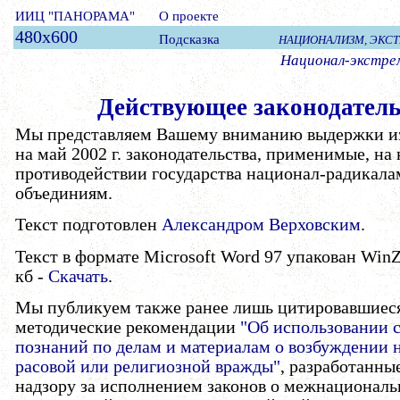
ИИЦ "ПАНОРАМА"
О проекте
480x600
Подсказка
НАЦИОНАЛИЗМ, ЭКС
Национал-экстре
Действующее законодатель
Мы представляем Вашему вниманию выдержки и
на май 2002 г. законодательства, применимые, на 
противодействии государства национал-радикала
объединиям.
Текст подготовлен
Александром Верховским
.
Текст в формате Microsoft Word 97 упакован WinZ
кб -
Скачать
.
Мы публикуем также ранее лишь цитировавшиеся
методические рекомендации
"Об использовании 
познаний по делам и материалам о возбуждении 
расовой или религиозной вражды"
, разработанны
надзору за исполнением законов о межнационал