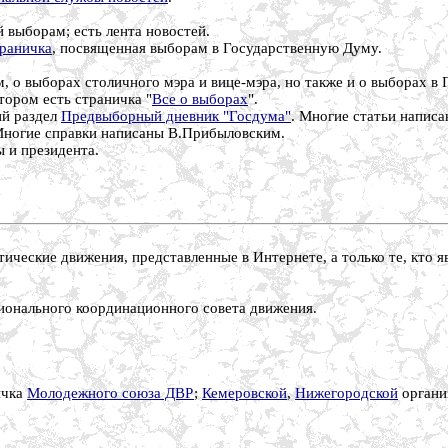
 выборам; есть лента новостей.
раничка
, посвященная выборам в Государственную Думу.
м, о выборах столичного мэра и вице-мэра, но также и о выборах 
отором есть страничка "
Все о выборах
".
ий раздел
Предвыборный дневник "Госдума"
. Многие статьи напис
Многие справки написаны В.Прибыловским.
 и президента.
итические движения, представленные в Интернете, а только те, кто
ионального координационного совета движения.
ичка
Молодежного союза ДВР
;
Кемеровской
,
Нижегородской
органи