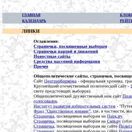
ГЛАВНАЯ
БЛОК
КАЛЕНДАРЬ
РЕЙТ
ЛИНКИ
Оглавление
:
Cтранички, посвященные выборам
Странички партий и движений
Новостные сайты
Средства массовой информации
Прочее
Общеполитические сайты, странички, посвящ
Сайт
Центризбиркома
- официальная хроника, гра
Крупнейший отечественный политический сайт -
свете предстоящих выборов).
Общеполитический дружественный нам сайт
Поли
голосовалок
.
Институт развития избирательных систем
- "Путе
Фонд "Ощественное мнение"
, где, в частности, 
Страничка
, посвященная выборам на
Парк.ру
.
Страничка
, посвященная выборам на
Сми.ру
(обзо
Страничка
, посвященная выборам на сайте
Полит
Страничка
, посвященная выборам на сайте
Нацио