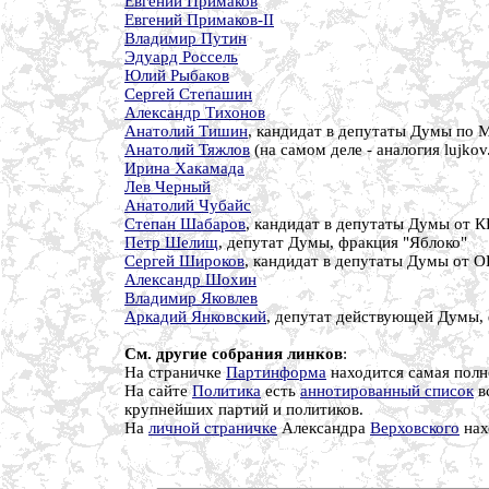
Евгений Примаков
Евгений Примаков-II
Владимир Путин
Эдуард Россель
Юлий Рыбаков
Сергей Степашин
Александр Тихонов
Анатолий Тишин
, кандидат в депутаты Думы по
Анатолий Тяжлов
(на самом деле - аналогия lujko
Ирина Хакамада
Лев Черный
Анатолий Чубайс
Степан Шабаров
, кандидат в депутаты Думы от 
Петр Шелищ
, депутат Думы, фракция "Яблоко"
Сергей Широков
, кандидат в депутаты Думы от 
Александр Шохин
Владимир Яковлев
Аркадий Янковский
, депутат действующей Думы,
См. другие собрания линков
:
На страничке
Партинформа
находится самая пол
На сайте
Политика
есть
аннотированный список
в
крупнейших партий и политиков.
На
личной страничке
Александра
Верховского
нах