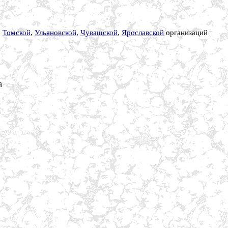
,
Томской
,
Ульяновской
,
Чувашской
,
Ярославской
организаций
й