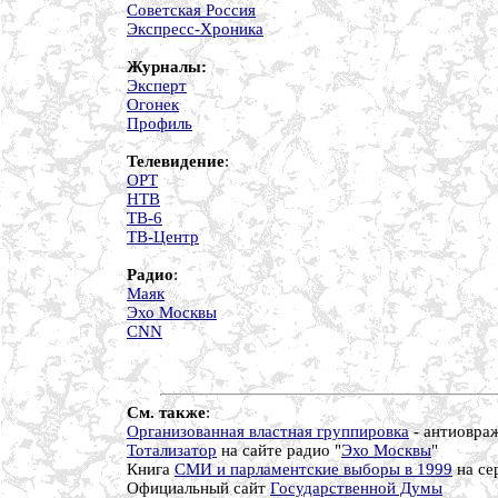
Советская Россия
Экспресс-Хроника
Журналы:
Эксперт
Огонек
Профиль
Телевидение
:
ОРТ
НТВ
ТВ-6
ТВ-Центр
Радио
:
Маяк
Эхо Москвы
СNN
См. также
:
Организованная властная группировка
- антиовраж
Тотализатор
на сайте радио "
Эхо Москвы
"
Книга
СМИ и парламентские выборы в 1999
на се
Официальный сайт
Государственной Думы