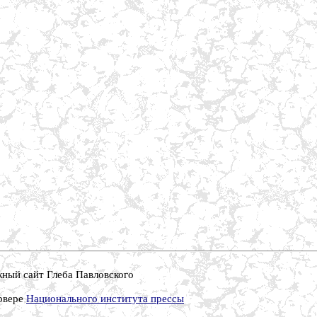
ный сайт Глеба Павловского
рвере
Национального института прессы