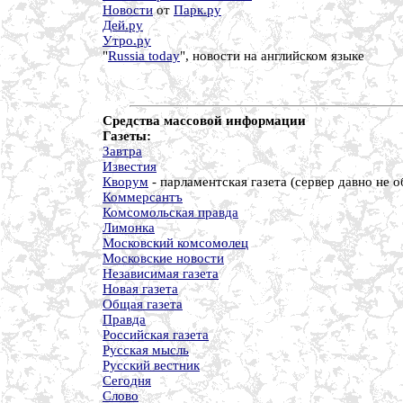
Новости
от
Парк.ру
Дей.ру
Утро.ру
"
Russia today
", новости на английском языке
Средства массовой информации
Газеты:
Завтра
Известия
Кворум
- парламентская газета (сервер давно не о
Коммерсантъ
Комсомольская правда
Лимонка
Московский комсомолец
Московские новости
Независимая газета
Новая газета
Общая газета
Правда
Российская газета
Русская мысль
Русский вестник
Сегодня
Слово