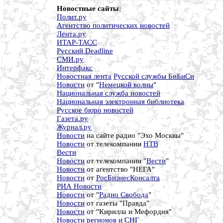
Новостные сайты
:
Полит.ру
Агентство политических новостей
Лента.ру
ИТАР-ТАСС
Русский Deadline
СМИ.ру
Интерфакс
Новостная лента
Русской службы БиБиСи
Новости
от "
Немецкой волны
"
Национальная служба новостей
Национальная электронная библиотека
Русское бюро новостей
Газета.ру
Журнал.ру
Новости
на сайте радио "Эхо Москвы"
Новости
от телекомпании
НТВ
Вести
Новости
от телекомпании "
Вести
"
Новости
от агентство "НЕГА"
Новости
от
РосБизнесКонсалта
РИА Новости
Новости
от "
Радио Свобода
"
Новости
от газеты "Правда"
Новости
от "Кирилла и Мефордия"
Новости регионов и СНГ