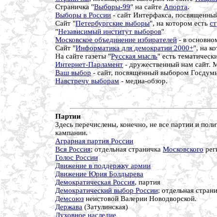
Страничка "
Выборы-99
" на сайте
Апорта
.
Выборы в России
- сайт Интерфакса, посвященный
Сайт "
Петербургские выборы
", на котором есть
ст
"
Независимый институт выборов
"
Московское объединение избирателей
- в основно
Сайт "
Информатика для демократии 2000+
", на к
На сайте газеты "
Русская мысль
" есть тематическ
Интернет-Парламент
- дружественный нам сайт. 
Ваш выбор
- сайт, посвященный выбором Госдумы
Навстречу выборам
- медиа-обзор.
Партии
Здесь перечислены, конечно, не все партии и пол
кампании.
Аграрная партия России
Вся Россия
; отдельная страничка
Московского
рег
Голос России
Движение в поддержку армии
Движение Юрия Болдырева
Демократическая Россия
, партия
Демократический выбор России
; отдельная стран
Демсоюз
неистовой Валерии Новодворской.
Держава
(Затулинская)
Духовное наследие