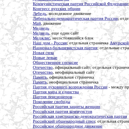
Коммунистическая партия Российской Федерации
Конгресс русских общин
Лебедь
, молодежное движение
Либерально-демократическая партия России
; отд
Май
, движение
Медведь
Медведь
, еще один сайт
Меджлис
, несостоявшийся блок
Наш дом - Россия
; отдельная страничка
Амурской
Национал-большевистская партия
; отдельные стр
Новая сила
Новые левые
Общественное согласие
Отечество
, официальный сайт; отдельная странич
Отечество
, неофициальный сайт
Память
, официальная страничка
Память
, неофициальная страничка
Партия духовного возрождения России
- между пр
Партия мира и единства
Партия пенсионеров
Поколение свободы
Российская партия защиты женщин
Российская партия коммунстов
Российская христианско-демократическая партия
Российский общенародный союз
; отдельная стра
Российское общенародное движение