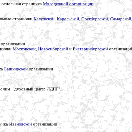
; отдельная страничка
Молодежной организации
ельные странички
Калужской
,
Карельской
,
Орегбургской
,
Самарской
организации
анички
Московской
,
Новосибирской
и
Екатеринбургской
организаци
ка
Башкирской
организации
очим, "духовный центр ЛДПР"...
ничка
Ивановской
организации