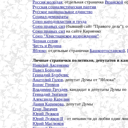
Россия молодая
; отдельная страничка
Рязанской
ор
Русская социалистическая партия
Русское национальное единство
Социал-демократы
Союз народовластия и труда
Союз правых сил
(бывший сайт "Правого дела"); 
Союз правых сил
на сайте Кириенко
Союз "Христианское возрождение"
Черная сотня
Честь и Родина
Яблоко
; отдельные странички
Башкортостанской
,
Личные странички политиков, депутатов и ка
Николай Аксененко
Павел Бородин
Геннадий Бурбулис
Анатолий Голов
, депутат Думы от "Яблока"
Борис Громов
Владимир Груздев
, кандидат в депутаты Думы по
Геннадий Зюганов
Александр Карелин
Дания Каримова
, депутат Думы
Егор Лигачев
Юрий Лужков
Юрий Лужков-II
- от ненависти до любви один линк
Юрий Маслюков