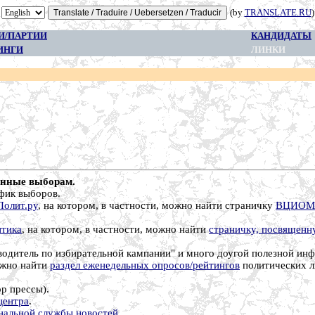
(by
TRANSLATE.RU
)
И/ПАРТИИ
КАНДИДАТЫ
ИНГИ
ЛИНКИ
енные выборам.
фик выборов.
Полит.ру
, на котором, в частности, можно найти страничку
ВЦИОМ 
тика
, на котором, в частности, можно найти
страничку, посвящен
водитель по избирательной кампании" и много доугой полезной инф
можно найти
раздел еженедельных опросов/рейтингов
политических л
р прессы).
центра
.
нальной службы новостей
.