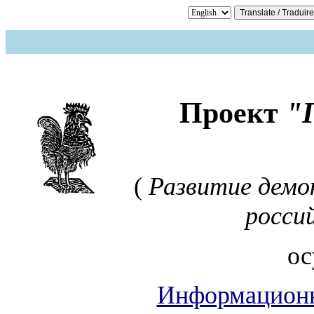
Проект
"
(
Развитие демо
росси
ос
Информационн