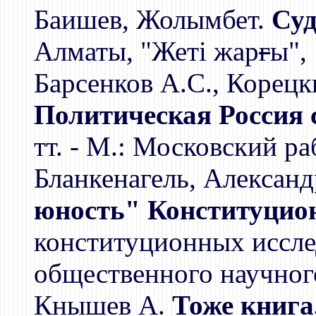
Баишев, Жолымбет.
Суд
Алматы, "Жетi жар
г
ы",
Барсенков А.С., Корецк
Политическая Россия 
тт. - М.: Московский р
Бланкенагель, Алексан
юность" Конституцион
конституционных иссл
общественного научног
Кнышев А.
Тоже книга