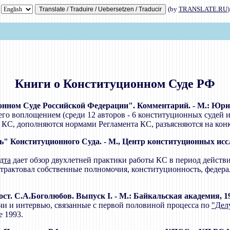
(by
TRANSLATE.RU
)
Книги о Конституционном Суде РФ
ом Суде Российской Федерации". Комментарий. - М.: Юридич
его воплощением (среди 12 авторов - 6 конституционных судей и
о КС, дополняются нормами Регламента КС, разъясняются на кон
сть" Конституционного Суда. - М., Центр конституционных ис
дта
дает обзор двухлетней практики работы КС в период действия
 трактовал собственные полномочия, конституционность, федера
. С.А.Боголюбов. Выпуск I. - М.: Байкальская академия, 1992. 
ечи и интервью, связанные с первой половиной процесса по
"Дел
е 1993.