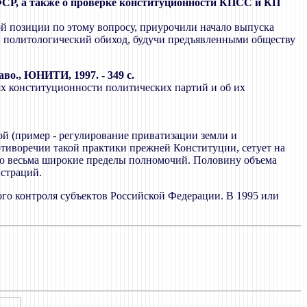
СР, а также о проверке конституционности КПСС и КП
й позиции по этому вопросу, приурочили начало выпуска
 и политологический обиход, будучи предъявленными обществу
во., ЮНИТИ, 1997. - 349 с.
иях конституционности политических партий и об их
й (пример - регулирование приватизации земли и
отиворечии такой практики прежней Конституции, сетует на
 ею весьма широкие пределы полномочий. Половину объема
истраций.
го контроля субъектов Российской Федерации. В 1995 или