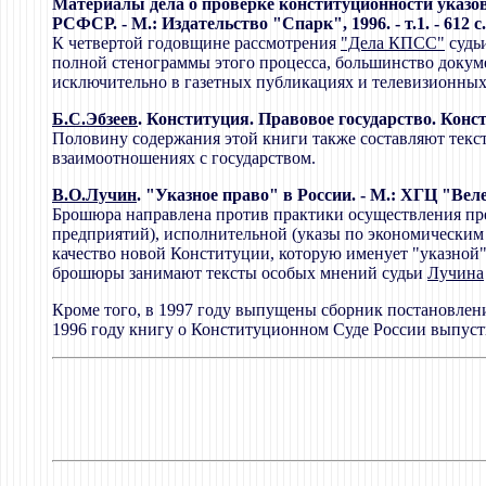
Материалы дела о проверке конституционности указ
РСФСР. - М.: Издательство "Спарк", 1996. - т.1. - 612
К четвертой годовщине рассмотрения
"Дела КПСС"
судь
полной стенограммы этого процесса, большинство докуме
исключительно в газетных публикациях и телевизионных
Б.С.Эбзеев
. Конституция. Правовое государство. Конст
Половину содержания этой книги также составляют текс
взаимоотношениях с государством.
В.О.Лучин
. "Указное право" в России. - М.: ХГЦ "Велес"
Брошюра направлена против практики осуществления пре
предприятий), исполнительной (указы по экономическим 
качество новой Конституции, которую именует "указной"
брошюры занимают тексты особых мнений судьи
Лучина
Кроме того, в 1997 году выпущены сборник постановлени
1996 году книгу о Конституционном Суде России выпус