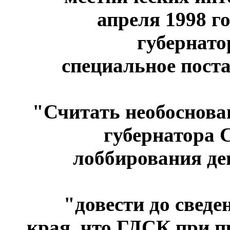
апреля 1998 г
губернато
специальное поста
"Считать необоснов
губернатора 
лоббирования де
"довести до свед
края, что ГДСК при п