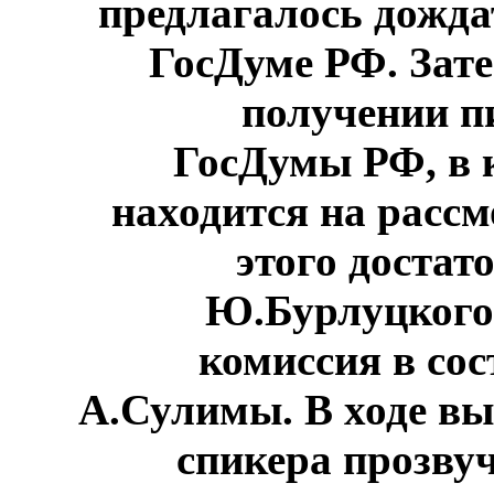
предлагалось дожда
ГосДуме РФ. Зат
получении п
ГосДумы РФ, в 
находится на рассм
этого достат
Ю.Бурлуцкого.
комиссия в со
А.Сулимы. В ходе вы
спикера прозву