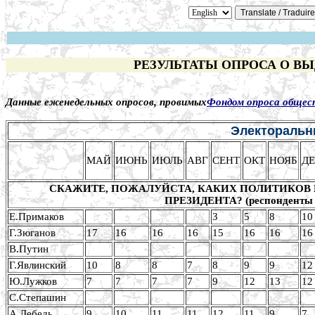
РЕЗУЛЬТАТЫ ОПРОСА О В
Данные еженедельных опросов, провимых
Фондом опроса общес
Электоральны
МАЙ
ИЮНЬ
ИЮЛЬ
АВГ
СЕНТ
ОКТ
НОЯБ
Д
СКАЖИТЕ, ПОЖАЛУЙСТА, КАКИХ ПОЛИТИКОВ 
ПРЕЗИДЕНТА? (респонденты с
Е.Примаков
3
5
8
10
Г.Зюганов
17
16
16
16
15
16
16
16
В.Путин
Г.Явлинский
10
8
8
7
8
9
9
12
Ю.Лужков
7
7
7
7
9
12
13
12
С.Степашин
А.Лебедь
9
10
11
11
12
11
9
7