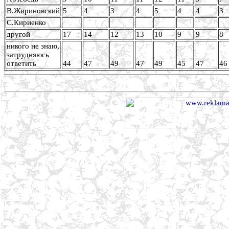
В.Жириновский
5
4
3
4
5
4
4
3
С.Кириенко
другой
17
14
12
13
10
9
9
8
никого не знаю,
затрудняюсь
ответить
44
47
49
47
49
45
47
46