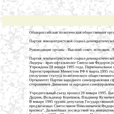
Общероссийская политическая общественная орга
Партия левоцентристской социал-демократическо
Руководящие органы - Высший совет, исполком. 
Партия левоцентристской социал-демократическо
Лидеры - врач-офтальмолог Святослав Федоров (п
Учреждена 28 января 1995 года. Первоначальное 
Зарегистрирована Минюстом РФ 6 марта 1995 года
(получение статуса политического общественного
Оргкомитет Партии народного самоуправления сф
сторонников Движения за народное самоуправлени
Учредительный съезд прошел 28 января 1995. Был
Дудник, Вольдемар Корешков, Владимир Кузнечевс
В январе 1995 группа депутатов Государственной
предлагаемых Святославом Николаевичем Федоро
кризиса". Дальнейших последствий эта инициатива