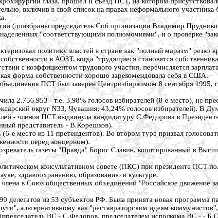
крохирургии глаза, прошел II съезд ПСТ, на котором присутствова
ельно, включив в свой список на правах неформального участника
а.
ии (доизбраны председатель Спб организации Владимир Прудников
аделенных "соответствующими полномочиями", и о проверке "закон
теризовал политику властей в стране как "полный маразм" резко 
собственности в АОЗТ, когда "трудящиеся становятся собственника
етствии с коэффициентом трудового участия, перечисляется зарпла
такая форма собственности хорошо зарекомендовала себя в США.
бъединения ПСТ был заверен Центризбиркомом 8 сентября 1995, сп
ла 2.756.953 - т.е. 3,98% голосов избирателей (8-е место), не п
сарский округ N33, Чувашия; 43,24% голосов избирателей). В Дум
елей - членов ПСТ выдвинула кандидатуру С.Федорова в Президент
ный представитель - В.Корешков).
6-е место из 11 претендентов). Во втором туре призвал голосовать
женности перед концерном).
зреватель газеты "Правда" Борис Славин, кооптированный в Высш
литическом консультативном совете (ПКС) при президенте ПСТ пол
ауке, здравоохранению, образованию и культуре.
 члена в Союз общественных объединений "Российское движение за
 90 делегатов из 53 субъектов РФ. Была принята новая программа п
ути", альтернативному как "реставраторским идеям коммунистов",
председатель ВС - С.Федоров, председателем исполкома ВС - - Б.С