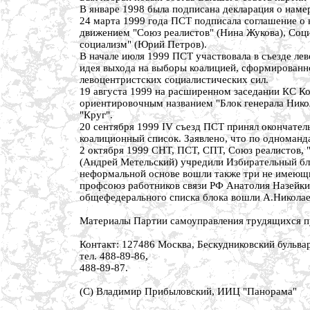
В январе 1998 была подписана декларация о наме
24 марта 1999 года ПСТ подписала соглашение о 
движением "Союз реалистов" (Нина Жукова), Соц
социализм" (Юрий Петров).
В начале июля 1999 ПСТ участвовала в съезде ле
идея выхода на выборы коалицией, сформированно
левоцентристских социалистических сил.
19 августа 1999 на расширенном заседании КС Ко
ориентировочным названием "Блок генерала Никол
"Круг".
20 сентября 1999 IV съезд ПСТ принял окончател
коалиционный список. Заявлено, что по одноман
2 октября 1999 СНТ, ПСТ, СПТ, Союз реалистов, 
(Андрей Метельский) учредили Избирательный бло
неформальной основе вошли также три не имеющ
профсоюз работников связи РФ Анатолия Назейки
общефедерального списка блока вошли А.Николае
Материалы Партии самоуправления трудящихся пуб
Контакт: 127486 Москва, Бескудниковский бульвар
тел. 488-89-86,
488-89-87.
(C) Владимир Прибыловский, ИИЦ "Панорама"