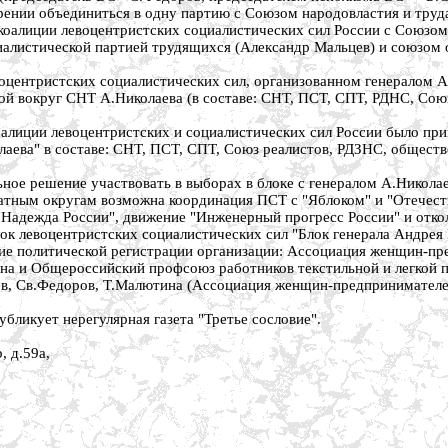
рении объединиться в одну партию с Союзом народовластия и труд
коалиции левоцентристских социалистических сил России с Союзом
иалистической партией трудящихся (Александр Мальцев) и союзом
воцентристских социалистических сил, организованном генералом 
й вокруг СНТ А.Николаева (в составе: СНТ, ПСТ, СПТ, РДНС, Сою
алиции левоцентристских и социалистических сил России было пр
аева" в составе: СНТ, ПСТ, СПТ, Союз реалистов, РДЗНС, обществ
ьное решение участвовать в выборах в блоке с генералом А.Никола
датным округам возможна координация ПСТ с "Яблоком" и "Отечест
"Надежда России", движение "Инженерный прогресс России" и отко
к левоцентристских социалистических сил "Блок генерала Андрея 
ие политической регистрации организации: Ассоциация женщин-п
на и Общероссийский профсоюз работников текстильной и легкой
в, Св.Федоров, Т.Малютина (Ассоциация женщин-предпринимателе
ликует нерегулярная газета "Третье сословие".
, д.59а,