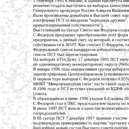
2 сентября 1995 в Москве, в здании Института ми
решение создать выступить на выборах самостоят
Генерального прокурора России Алексея Казанник
Были произведены довыборы в Высший совет парт
платформы ПСТ (о введении "народных дружин", н
приватизированной собственности").
Выступивший на съезде Святослав Федоров охарак
С.Федоров предлагает преобразование всех форм 
предприятия, а личный счет, на который, в соотв
собственности в АОЗТ. Как считает С.Федоров, 
Федеральный список кандидатов избирательного о
список ПСТ был зарегистрирован.
На выборах в ГосДуму 17 декабря 1995 ПСТ получи
по одномандатному мажоритарному округу (Чебок
В январе 1996 года инициативная группа избират
зарегистрирована Центризбиркомом (уполномочен
В первом туре выборов С.Федоров получил 0,93% (
МНКТ "Микрорхирургия глаза" часть своей задол
В 1996 году в ПСТ вступил ушедший из КПРФ обо
Совета.
В образованном в июне 1996 указом Б.Ельцина По
С.Федоров стал в ПКС председателем палаты по н
В июне 1997 ПСТ вошла в качестве коллективного
сопредседателей.
В III съезде ПСТ 7 декабря 1997 приняли участие
подтверждена приверженность партии "третьему п
Был избран новый состав Высшего совета партии (