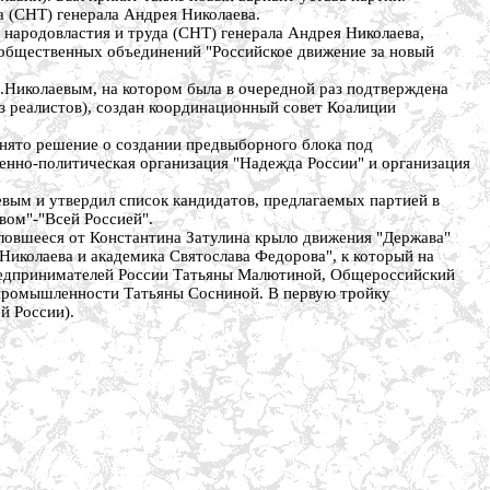
а (СНТ) генерала Андрея Николаева.
 народовластия и труда (СНТ) генерала Андрея Николаева,
 общественных объединений "Российское движение за новый
А.Николаевым, на котором была в очередной раз подтверждена
з реалистов), создан координационный совет Коалиции
инято решение о создании предвыборного блока под
енно-политическая организация "Надежда России" и организация
евым и утвердил список кандидатов, предлагаемых партией в
вом"-"Всей Россией".
ловшееся от Константина Затулина крыло движения "Держава"
Николаева и академика Святослава Федорова", к который на
редпринимателей России Татьяны Малютиной, Общероссийский
 промышленности Татьяны Сосниной. В первую тройку
й России).