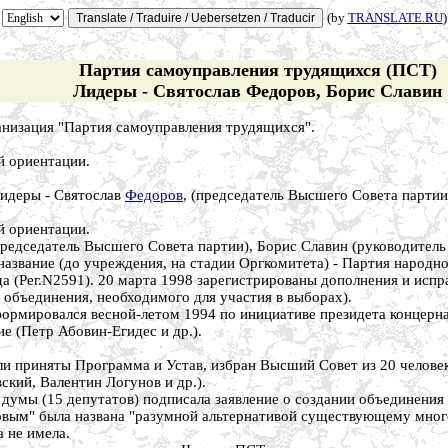
(by
TRANSLATE.RU
)
Партия самоуправления трудящихся (ПСТ)
Лидеры - Святослав Федоров, Борис Славин
низация "Партия самоуправления трудящихся".
й ориентации.
Лидеры - Святослав
Федоров
, (председатель Высшего Совета партии
й ориентации.
редседатель Высшего Совета партии), Борис Славин (руководитель 
название (до учреждения, на стадии Оргкомитета) - Партия народн
 (Рег.N2591). 20 марта 1998 зарегистрированы дополнения и испр
 объединения, необходимого для участия в выборах).
ормировался весной-летом 1994 по инициативе президета концерн
е (Петр Абовин-Егидес и др.).
и приняты Программа и Устав, избран Высший Совет из 20 человек
кий, Валентин Логунов и др.).
 думы (15 депутатов) подписала заявление о создании объединения 
вым" была названа "разумной альтернативой существующему мног
 не имела.