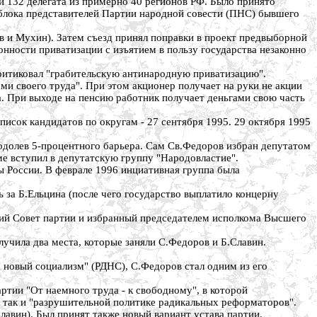
ли 132 делегата из примерно 40 регионов РФ. Было принято
 блока представителей Партии народной совести (ПНС) бывшего
 и Мухин). Затем съезд принял поправки в проект предвыборной
ности приватизации с изъятием в пользу государства незаконно
критиковал "грабительскую антинародную приватизацию".
ми своего труда". При этом акционер получает на руки не акции
та. При выходе на пенсию работник получает деньгами свою часть
исок кандидатов по округам - 27 сентября 1995. 29 октября 1995
реодолев 5-процентного барьера. Сам Св.Федоров избран депутатом
е вступил в депутатскую группу "Народовластие".
ы России. В феврале 1996 инциативная группа была
 за Б.Ельцина (после чего государство выплатило концерну
ий Совет партии и избранный председателем исполкома Высшего
учила два места, которые заняли С.Федоров и Б.Славин.
 новый социализм" (РДНС), С.Федоров стал одним из его
артии "От наемного труда - к свободному", в которой
 так и "разрушительной политике радикальных реформаторов".
лавин). Был принят также новый вариант устава партии.