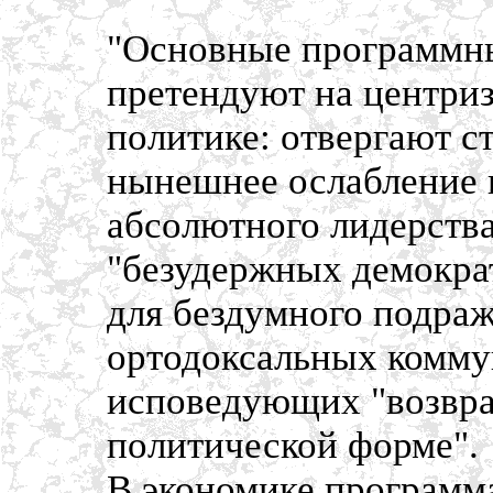
"Основные программн
претендуют на центри
политике: отвергают 
нынешнее ослабление 
абсолютного лидерства
"безудержных демокра
для бездумного подраж
ортодоксальных комму
исповедующих "возвра
политической форме".
В экономике программа