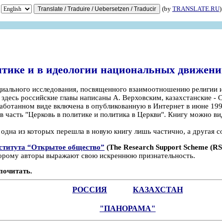
(by
TRANSLATE.RU
)
итике и в идеологии национальных движен
иального исследования, посвященного взаимоотношению религии и 
 здесь российские главы написаны А. Верховским, казахстанские -
работанном виде включена в опубликованную в Интернет в июне 199
 в часть "Церковь в политике и политика в Церкви". Книгу можно в
, одна из которых перешла в новую книгу лишь частично, а другая с
ститута “Открытое общество”
(The Research Support Scheme (RSS)
торому авторы выражают свою искреннюю признательность.
 почитать.
РОССИЯ
КАЗАХСТАН
"ПАНОРАМА"