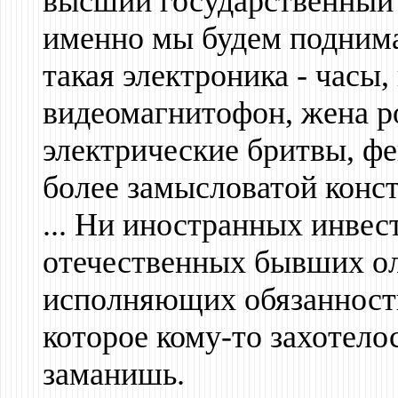
высший государственный 
именно мы будем поднимат
такая электроника - часы
видеомагнитофон, жена ро
электрические бритвы, ф
более замысловатой конс
... Ни иностранных инвес
отечественных бывших о
исполняющих обязанности
которое кому-то захотелос
заманишь.