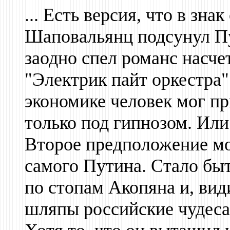
... Есть версия, что в зн
Шаповальянц подсунул П
заодно спел романс насч
"Электрик пайт оркестра"
экономике человек мог п
только под гипнозом. Или
Второе предположение мо
самого Путина. Стало бы
по стопам Акопяна и, види
шляпы российские чудес