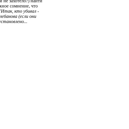
и не захотело?) найти
жное сомнение, что
"Итак, кто убивал -
лебанова (если они
установлено...