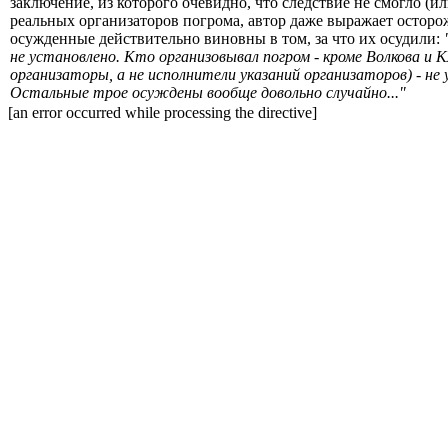
заключение, из которого очевидно, что следствие не смогло (ил
реальных организаторов погрома, автор даже выражает осторо
осужденные действительно виновны в том, за что их осудили:
не установлено. Кто организовывал погром - кроме Волкова и К
организаторы, а не исполнители указаний организаторов) - не 
Остальные трое осуждены вообще довольно случайно..."
[an error occurred while processing the directive]