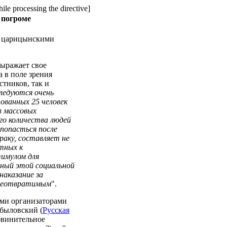
ile processing the directive]
 погроме
ад царицынскими
выражает свое
а в поле зрения
стников, так и
ледуются очень
тованных 25 человек
в массовых
го количества людей
попасться после
раку, составляет не
стных к
тимулом для
нный этой социальной
наказание за
 неотвратимым
".
ыми организаторами
ибыловский (
Русская
обвинительное