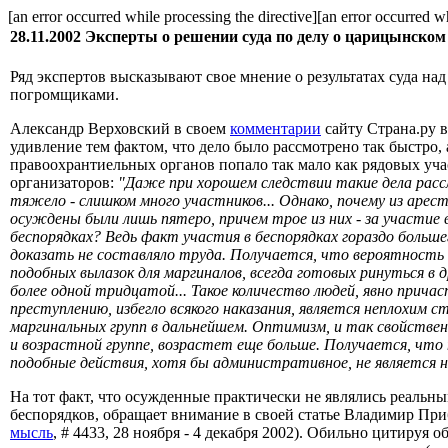
[an error occurred while processing the directive][an error occurred wh
28.11.2002
Эксперты о решении суда по делу о царицынском
Ряд экспертов высказывают свое мнение о результатах суда н
погромщиками.
Александр Верховский в своем
комментарии
сайту Страна.ру 
удивление тем фактом, что дело было рассмотрено так быстро, 
правоохрантиельных органов попало так мало как рядовых уча
организаторов:
"Даже при хорошем следствии такие дела расс
тяжело - слишком много участников... Однако, почему из арес
осуждены были лишь пятеро, причем трое из них - за участие 
беспорядках? Ведь факт участия в беспорядках гораздо больше
доказать не составляло труда. Получается, что вероятность 
подобных вылазок для маргиналов, всегда готовых ринуться в д
более одной тридцатой... Такое количество людей, явно прича
преступлению, избегло всякого наказания, является неплохим с
маргинальных групп в дальнейшем. Оптимизм, и так свойстве
и возрастной группе, возрастет еще больше. Получается, что 
подобные действия, хотя бы административное, не является
На тот факт, что осужденные практически не являлись реальн
беспорядков, обращает внимание в своей статье Владимир Пр
мысль
, # 4433, 28 ноября - 4 декабря 2002). Обильно цитируя 