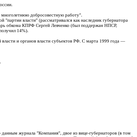
оссии.
и многолетнюю добросовестную работу".
й "партии власти" (рассматривался как наследник губернатора
тарь обкома КПРФ Сергей Левченко (был поддержан НПСР,
получил 14%).
власти и органов власти субъектов РФ. С марта 1999 года —
.
о данным журнала "Компания", двое из вице-губернаторов (в том