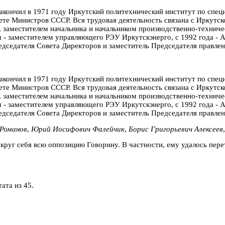
Закончил в 1971 году Иркутский политехнический институт по спец
вете Министров СССР. Вся трудовая деятельность связана с Иркут
 заместителем начальника и начальником производственно-техничес
м - заместителем управляющего РЭУ Иркутскэнерго, с 1992 года - 
едседателя Совета Директоров и заместитель Председателя правле
Закончил в 1971 году Иркутский политехнический институт по спец
вете Министров СССР. Вся трудовая деятельность связана с Иркут
 заместителем начальника и начальником производственно-техничес
м - заместителем управляющего РЭУ Иркутскэнерго, с 1992 года - 
едседателя Совета Директоров и заместитель Председателя правле
 Романов
,
Юрий Иосифович Фалейчик
,
Борис Григорьевич Алексеев
круг себя всю оппозицию Говорину. В частности, ему удалось пер
ата из 45.