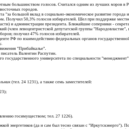
ютным большинством голосов. Считался одним из лучших мэров в Р
восточных городов.
а "за большой вклад в социально-экономическое развитие города 
м. Получил 50,3% голосов избирателей. Шел при поддержке местно
ласти) и администрации президента. Ближайшие соперники - секре
ий (член левоцентристской депутатской группы "Народовластие", 
ыборов; получил 47% голосов избирателей.
енте РФ по взаимодействию федеральных органов государственной 
у.
вижения "Прибайкалье".
 писатель Валентин Распутин.
го государственного университета по специальности "менеджмент"
льник
(тел. 24 1231), а также семь заместителей:
23);
влению госимуществом; тел. 27 1226).
кой энергетиков (да и сам был тесно связан с "Иркутскэнерго"). П