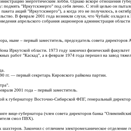
министрацию энергетическим лобби. Однако вскоре отношения губе
у: подмять "Иркутскэнерго" под себя лично. С этой целью он пыта
акета акций "Иркутскэнерго"), а когда это не получилось, в октя
льство. В феврале 2001 года возникли слухи, что Чубайс охладел к
оведения апрельского собрания акционеров администрация област
тора, ныне – первый заместитель, председатель совета директоров
айона Иркутской области. 1973 году закончил физический факультет
жных работ "Каскад", а в феврале 1974 года перешел на завод тяж
да.
990 гг. — первый секретарь Кировского райкома партии.
тра".
евраля 2001 года – первый заместитель.
ой к губернатору Восточно-Сибирской ФПГ, генеральный директор
анге вице-губернатора (член совета директоров банка "Олимпийск
ителя смол ПВХ).
ых шахтеров. Закончил с отличием электромеханическое отделение 