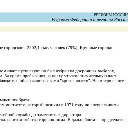
РЕГИОНЫ РОССИИ
Реформа Федерации и регионы России
е городское - 2202,1 тыс. человек (79%). Крупные города:
поминает путинскую: он был избран на досрочных выборах,
. За время пребывания на посту утратил значительную часть
людатели обозначают словами "кризис власти". Несмотря на все
 младших брата.
ом институте, который окончил в 1971 году по специальности
елейной службы до заместителя директора.
унального хозяйства горисполкома. В дальнейшем — председатель