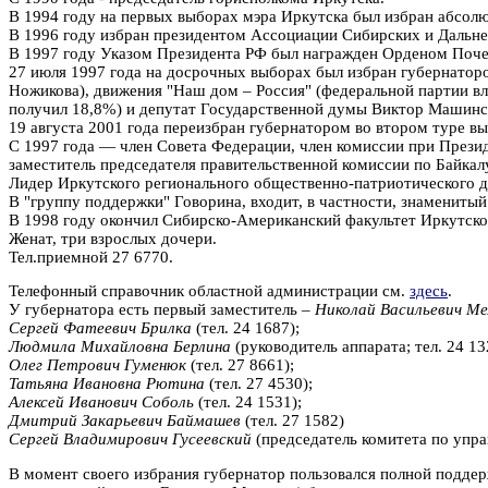
В 1994 году на первых выборах мэра Иркутска был избран абсол
В 1996 году избран президентом Ассоциации Сибирских и Дальне
В 1997 году Указом Президента РФ был награжден Орденом Почет
27 июля 1997 года на досрочных выборах был избран губернаторо
Ножикова), движения "Наш дом – Россия" (федеральной партии в
получил 18,8%) и депутат Государственной думы Виктор Машинск
19 августа 2001 года переизбран губернатором во втором туре в
С 1997 года — член Совета Федерации, член комиссии при Презид
заместитель председателя правительственной комиссии по Байкал
Лидер Иркутского регионального общественно-патриотического д
В "группу поддержки" Говорина, входит, в частности, знаменитый
В 1998 году окончил Сибирско-Американский факультет Иркутско
Женат, три взрослых дочери.
Тел.приемной 27 6770.
Телефонный справочник областной администрации см.
здесь
.
У губернатора есть первый заместитель –
Николай Васильевич Ме
Сергей Фатеевич Брилка
(тел. 24 1687);
Людмила Михайловна Берлина
(руководитель аппарата; тел. 24 13
Олег Петрович Гуменюк
(тел. 27 8661);
Татьяна Ивановна Рютина
(тел. 27 4530);
Алексей Иванович Соболь
(тел. 24 1531);
Дмитрий Закарьевич Баймашев
(тел. 27 1582)
Сергей Владимирович Гусеевский
(председатель комитета по упра
В момент своего избрания губернатор пользовался полной поддерж