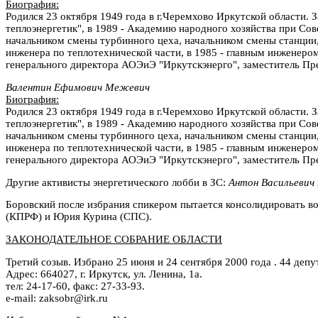
Биография:
Родился 23 октября 1949 года в г.Черемхово Иркутской области. 
теплоэнергетик", в 1989 - Академию народного хозяйства при Со
начальником смены турбинного цеха, начальником смены станции,
инженера по теплотехнической части, в 1985 - главным инженеро
генерального директора АОЭиЭ "Иркутскэнерго", заместитель Пр
Валентин Ефимович Межевич
Биография:
Родился 23 октября 1949 года в г.Черемхово Иркутской области. 
теплоэнергетик", в 1989 - Академию народного хозяйства при Со
начальником смены турбинного цеха, начальником смены станции,
инженера по теплотехнической части, в 1985 - главным инженеро
генерального директора АОЭиЭ "Иркутскэнерго", заместитель Пр
Другие активисты энергетического лобби в ЗС:
Антон Васильевич
Боровский после избрания спикером пытается консолидировать во
(КПРФ) и Юрия Курина (СПС).
ЗАКОНОДАТЕЛЬНОЕ СОБРАНИЕ ОБЛАСТИ
Третий созыв. Избрано 25 июня и 24 сентября 2000 года . 44 депут
Адрес: 664027, г. Иркутск, ул. Ленина, 1а.
тел: 24-17-60, факс: 27-33-93.
e-mail: zaksobr@irk.ru