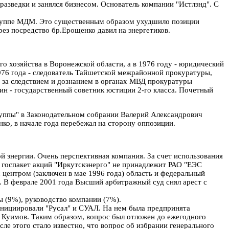
разведки и занялся бизнесом. Основатель компании "Истлэнд". С
е группе МДМ. Это существенным образом ухудшило позиции
ез посредство бр.Ерощенко давил на энергетиков.
го хозяйства в Воронежской области, а в 1976 году - юридический
1976 года - следователь Тайшетской межрайонной прокуратуры,
ру за следствием и дознанием в органах МВД прокуратуры
чин - государственный советник юстиции 2-го класса. Почетный
руппы" в Законодательном собрании Валерий Александрович
ко, в начале года перебежал на сторону оппозиции.
й энергии. Очень перспективная компания. За счет использования
то госпакет акций "Иркутскэнерго" не принадлежит РАО "ЕЭС
 центром (заключен в мае 1996 года) область и федеральный
е. В феврале 2001 года Высший арбитражный суд снял арест с
ы (9%), руководство компании (7%).
инициировали "Русал" и СУАЛ. На нем была предпринята
й Куимов. Таким образом, вопрос был отложен до ежегодного
ле этого стало известно, что вопрос об избрании генерального