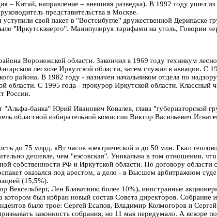
 – Китай, направление – внешняя разведка). В 1992 году ушел из 
 руководитель представительства в Москве.
они уступили свой пакет в "Востсибугле" дружественной Дерипаск
ло "Иркутскэнерго". Манипулируя тарифами на уголь, Говорин чер
района Воронежской области. Закончил в 1969 году техникум лесно
Ангарском лесхозе Иркутской области, затем служил в авиации. С 
кого района. В 1982 году - назначен начальником отдела по надзо
ой области. С 1995 года - прокурор Иркутской области. Классный 
т России.
т "Альфа-банка" Юрий Иванович Ковалев, глава "губернаторской г
тель областной избирательной комиссии Виктор Васильевич Игнатен
ь до 75 млрд. кВт часов электрической и до 50 млн. Гкал теплово
чительно дешевле, чем "еэсовская". Уникальна в том отношении, ч
ной собственности РФ и Иркутской области. По договору области с
оспакет оказался под арестом, а дело - в Высшем арбитражном суд
ацией (15,5%).
ор Вексельберг, Лен Блаватник; более 10%), иностранные акционер
на котором был избран новый состав Совета директоров. Собрание 
ендентов было трое: Сергей Есапов, Владимир Колмогоров и Серге
изнавать законность собрания, но 11 мая передумало. А вскоре пос