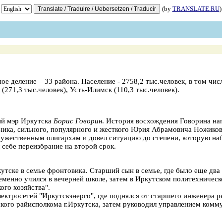
(by
TRANSLATE.RU
)
 деление – 33 района. Население - 2758,2 тыс.человек, в том числ
 (271,3 тыс.человек), Усть-Илимск (110,3 тыс.человек).
ий мэр Иркутска
Борис Говорин
. История восхождения Говорина на
ика, сильного, популярного и жесткого Юрия Абрамовича Ножикова
ружественным олигархам и довел ситуацию до степени, которую наб
 себе переизбрание на второй срок.
утске в семье фронтовика. Старший сын в семье, где было еще два
еменно учился в вечерней школе, затем в Иркутском политехническ
го хозяйства".
ектросетей "Иркутскэнерго", где поднялся от старшего инженера р
кого райисполкома г.Иркутска, затем руководил управлением комм