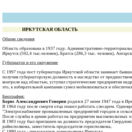
ИРКУТСКАЯ ОБЛАСТЬ
Общие сведения
Область образована в 1937 году. Административно-территориальное
Иркутск (592,4 тыс.человек), Братск (286,3 тыс. человек), Ангарск
Губернатор и его окружение
С 1997 года пост губернатора Иркутской области занимает бывш
получив губернаторскую должность в наследство от предшественн
контроля над областью, уступил стратегические предприятия нед
это, к избирательной кампании сумел мобилизоваться и обеспечил
Биография:
Борис Александрович Говорин
родился 27 июня 1947 года в Ирк
В 1964 году после смерти отца пошел работать слесарем. Одновр
"Электроснабжение промышленных предприятий городов и сельско
После службы в армии работал на предприятии высоковольтных эл
В 1983 году был приглашен на должность председателя Свердловс
райисполкома, заместитель председателя горисполкома,
С 1990 года - председатель горисполкома Иркутска.