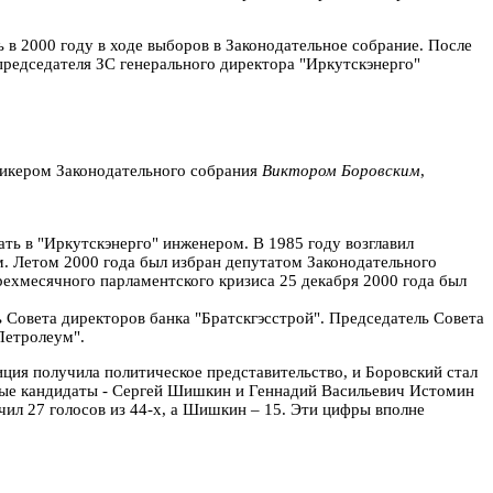
 в 2000 году в ходе выборов в Законодательное собрание. После
председателя ЗС генерального директора "Иркутскэнерго"
спикером Законодательного собрания
Виктором Боровским
,
ть в "Иркутскэнерго" инженером. В 1985 году возглавил
м. Летом 2000 года был избран депутатом Законодательного
рехмесячного парламентского кризиса 25 декабря 2000 года был
Совета директоров банка "Братскгэсстрой". Председатель Совета
Петролеум".
ция получила политическое представительство, и Боровский стал
овые кандидаты - Сергей Шишкин и Геннадий Васильевич Истомин
чил 27 голосов из 44-х, а Шишкин – 15. Эти цифры вполне