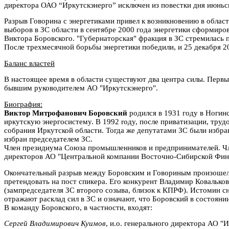
директора ОАО “Иркутскэнерго” исключен из повестки дня июньс
Разрыв Говорина с энергетиками привел к возникновению в област
выборов в ЗС области в сентябре 2000 года энергетики сформиро
Виктора Боровского. "Губернаторская" фракция в ЗС стремилась 
После трехмесячной борьбы энергетики победили, и 25 декабря 2
Баланс властей
В настоящее время в области существуют два центра силы. Первы
бывшим руководителем АО "Иркутскэнерго".
Биография:
Виктор Митрофанович Боровский
родился в 1931 гoдy в Ногинс
иркутскую энергосистему. В 1992 roдy, после приватизации, тру
собрания Иркутской области. Тогда же депутатами ЗС были избра
избран председателем ЗС.
Член президиума Союза промышленников и предпринимателей. Чле
директоров АО "Центральной компании Восточно-Сибирской Фин
Окончательный разрыв между Боровским и Говориным произошел в 
претендовать на пост спикера. Его конкурент Владимир Ковальк
(зампредседателя ЗС второго созыва, близок к КПРФ). Истомин сн
отражают расклад сил в ЗС и означают, что Боровский в состоян
В команду Боровского, в частности, входят:
Сергей Владимирович Куимов
, и.о. генерального директора АО "