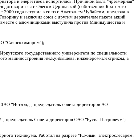
рнатора и энергетиков испортились. Причиной была "чрезмерная"
лся договориться с Олегом Дерипаской (собственник Братского
бре 2000 года вступил в союз с Анатолием Чубайсом, предложив
 Говорину и заключил союз с другим держателем пакета акций
и вместе с алюминщиками выступила против Минимущества и
 АО "Саянскхимпром");
 Иркутского государственного университета по специальности
елого машиностроения им.Куйбышева, инженером-электриком, а
 ЗАО "Истлэнд", председатель совета директоров АО
ий", председатель Совета директоров ОАО "Русиа-Петролеум";
горного техникума. Работал на разрезе "Южный" электрослесарем.