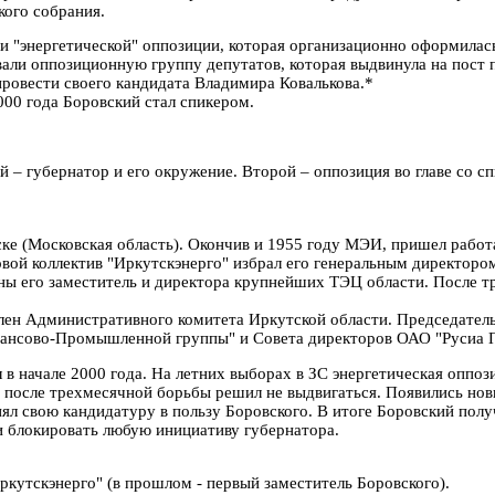
кого собрания.
и "энергетической" оппозиции, которая организационно оформилась
вали оппозиционную группу депутатов, которая выдвинула на пост 
провести своего кандидата Владимира Ковалькова.*
000 года Боровский стал спикером.
й – губернатор и его окружение. Второй – оппозиция во главе со 
ке (Московская область). Окончив и 1955 гoду МЭИ, пришел работа
довой коллектив "Иркутскэнерго" избрал его генеральным директоро
ны его заместитель и директора крупнейших ТЭЦ области. После т
н Административного комитета Иркутской области. Председатель 
ансово-Промышленной группы" и Совета директоров ОАО "Русиа 
начале 2000 года. На летних выборах в ЗС энергетическая оппози
ов после трехмесячной борьбы решил не выдвигаться. Появились н
ял свою кандидатуру в пользу Боровского. В итоге Боровский полу
ии блокировать любую инициативу губернатора.
Иркутскэнерго" (в прошлом - первый заместитель Боровского).