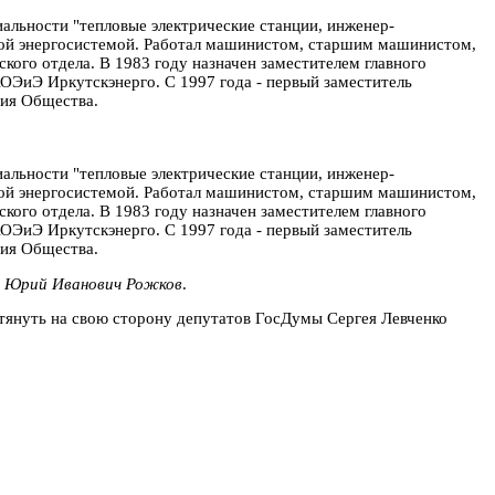
иальности "тепловые электрические станции, инженер-
ской энергосистемой. Работал машинистом, старшим машинистом,
кого отдела. В 1983 году назначен заместителем главного
АОЭиЭ Иркутскэнерго. С 1997 года - первый заместитель
ния Общества.
иальности "тепловые электрические станции, инженер-
ской энергосистемой. Работал машинистом, старшим машинистом,
кого отдела. В 1983 году назначен заместителем главного
АОЭиЭ Иркутскэнерго. С 1997 года - первый заместитель
ния Общества.
,
Юрий Иванович Рожков
.
етянуть на свою сторону депутатов ГосДумы Сергея Левченко