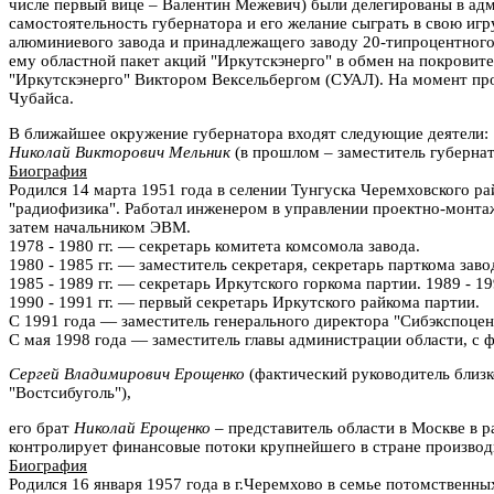
числе первый вице – Валентин Межевич) были делегированы в ад
самостоятельность губернатора и его желание сыграть в свою игр
алюминиевого завода и принадлежащего заводу 20-типроцентного п
ему областной пакет акций "Иркутскэнерго" в обмен на покровите
"Иркутскэнерго" Виктором Вексельбергом (СУАЛ). На момент пр
Чубайса.
В ближайшее окружение губернатора входят следующие деятели:
Николай Викторович Мельник
(в прошлом – заместитель губерна
Биография
Родился 14 марта 1951 года в селении Тунгуска Черемховского р
"радиофизика". Работал инженером в управлении проектно-монта
затем начальником ЭВМ.
1978 - 1980 гг. — секретарь комитета комсомола завода.
1980 - 1985 гг. — заместитель секретаря, секретарь парткома заво
1985 - 1989 гг. — секретарь Иркутского горкома партии. 1989 - 1
1990 - 1991 гг. — первый секретарь Иркутского райкома партии.
С 1991 года — заместитель генерального директора "Сибэкспоцен
С мая 1998 года — заместитель главы администрации области, с ф
Сергей Владимирович Ерощенко
(фактический руководитель близк
"Востсибуголь"),
его брат
Николай Ерощенко
– представитель области в Москве в р
контролирует финансовые потоки крупнейшего в стране производ
Биография
Родился 16 января 1957 года в г.Черемхово в семье потомственн