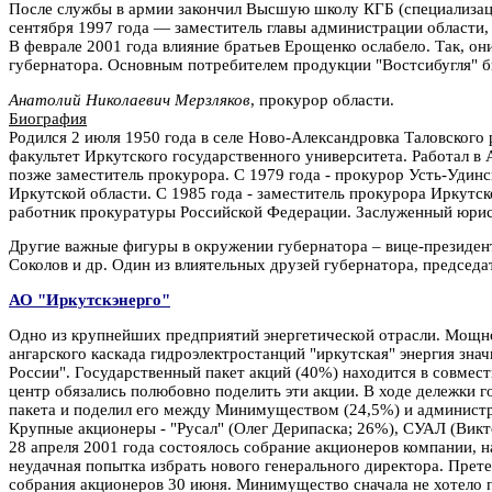
После службы в армии закончил Высшую школу КГБ (специализация
сентября 1997 года — заместитель главы администрации области,
В феврале 2001 года влияние братьев Ерощенко ослабело. Так, 
губернатора. Основным потребителем продукции "Востсибугля" бы
Анатолий Николаевич Мерзляков
, прокурор области.
Биография
Родился 2 июля 1950 года в селе Ново-Александровка Таловского 
факультет Иркутского государственного университета. Работал в 
позже заместитель прокурора. С 1979 года - прокурор Усть-Удинс
Иркутской области. С 1985 года - заместитель прокурора Иркутск
работник прокуратуры Российской Федерации. Заслуженный юрис
Другие важные фигуры в окружении губернатора – вице-президен
Соколов и др. Один из влиятельных друзей губернатора, председа
АО "Иркутскэнерго"
Одно из крупнейших предприятий энергетической отрасли. Мощност
ангарского каскада гидроэлектростанций "иркутская" энергия зна
России". Государственный пакет акций (40%) находится в совмест
центр обязались полюбовно поделить эти акции. В ходе дележки г
пакета и поделил его между Минимуществом (24,5%) и администр
Крупные акционеры - "Русал" (Олег Дерипаска; 26%), СУАЛ (Викт
28 апреля 2001 года состоялось собрание акционеров компании, 
неудачная попытка избрать нового генерального директора. Прет
собрания акционеров 30 июня. Минимущество сначала не хотело пр