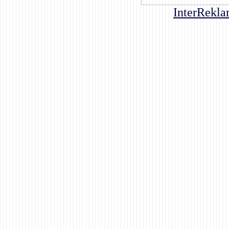
InterRekla