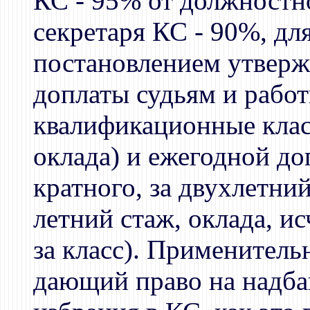
КС - 95% от должностно
секретаря КС - 90%, дл
постановлением утвер
доплаты судьям и работ
квалификационные класс
оклада) и ежегодной доп
кратного, за двухлетний
летний стаж, оклада, и
за класс). Применитель
дающий право на надбав