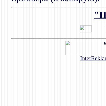
"П
InterRekla