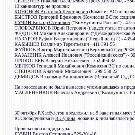
СЕЛЕЗНЕВ Николай Васильевич
(Прокуратура РФ) - 550
13 кандидатур не прошли:
КОНОНОВ Анатолий Леонидович
(Комитет ВС по правам
БЫСТРОВ Григорий Ефимович (Комиссия ВС по социальн
ЛУЧИН Виктор Осипович
("Коммунисты России") - 472-
СЛОБОДЧИКОВ Юрий Петрович (нар.депутаты от автоно
ФЕДОТОВ Михаил Александрович ("Демократическая Рос
НАЗАРОВ Руфим Владимирович ("Левый центр") - 435-4
КАБЫШЕВ Владимир Терентьевич - 411-391-55
ЖУЙКОВ Виктор Мартенианович (Верховный Суд РСФСР)
КАЗАННИК Алексей Иванович ("Российский союз") - 39
ПРОКОПЬЕВ Валерий Николаевич - 352-494-32
МЕЛКОВ Геннадий Михайлович (Комиссия ВС по социаль
СТЕПАНОВ Анатолий Михайлович - 299-558-22
ДЕМИДОВ Владимир Винидиктович (Верховный Суд РСФ
На голосование не была вынесена упоминавшаяся в пред
МАСЛЕННИКОВ Вячеслав Андреевич ("Коммунисты Ро
30 октября Р.Хасбулатов предложил на 5 вакантных мест
Ю.Слободчикова и
В.Лучина
, добавив к ним забаллоти
Прошла одна кандидатура:
ЛУЧИН Виктор Осипович
- 529-301-18