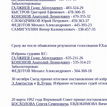
Забаллотированы:
ГАДЖИЕВ Гадис Абдуллаевич
- 483-324-29
БЫСТРОВ Григорий Ефимович - 478-300-35
КОНОНОВ Анатолий Леонидович
- 470-355-32
СЛОБОДЧИКОВ Юрий Петрович - 459-363-37
ФЕДОТОВ Михаил Александрович - 445-393-23
САМИГУЛЛИН Венир Калимуллович - 338-457-35
Сразу же после объявления результатов голосования Р.Ха
Избраны судьями КС:
ГАДЖИЕВ Гадис Абдуллаевич
- 635-211-26
КОНОНОВ Анатолий Леонидович
- 535-314-23
Забаллотирован:
ФЕДОТОВ Михаил Александрович - 504-369-18
30 октября Съезд принял итоговое постановление об избр
Э.Аметистов
и
В.Лучин
. Избрание остальных судей отло
20 марта 1992 года Верховный Совет принял постановле
БОСХОЛОВА Сергея Семеновича
, ЕВДОКИМОВА Вячесла