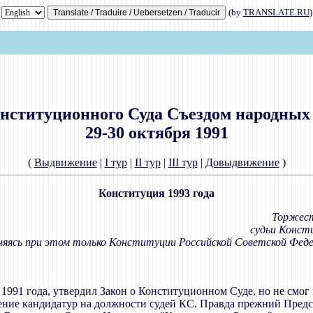
(by
TRANSLATE.RU
)
онституционного Суда Съездом народных
29-30 октября 1991
(
Выдвижение
|
I тур
|
II тур
|
III тур
|
Довыдвижение
)
Конституция 1993 года
Торжест
судьи Конст
няясь при этом только Конституции Российской Советской Федер
91 года, утвердил Закон о Конституционном Суде, но не смог из
ление кандидатур на должности судей КС. Правда прежний Пред