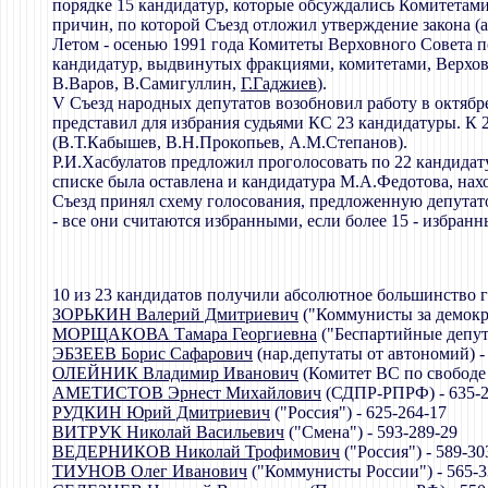
порядке 15 кандидатур, которые обсуждались Комитетам
причин, по которой Съезд отложил утверждение закона (а 
Летом - осенью 1991 года Комитеты Верховного Совета по
кандидатур, выдвинутых фракциями, комитетами, Верхо
В.Варов, В.Самигуллин,
Г.Гаджиев
).
V Съезд народных депутатов возобновил работу в октябре
представил для избрания судьями КС 23 кандидатуры. К
(В.Т.Кабышев, В.Н.Прокопьев, А.М.Степанов).
Р.И.Хасбулатов предложил проголосовать по 22 кандидат
списке была оставлена и кандидатура М.А.Федотова, нах
Съезд принял схему голосования, предложенную депутат
- все они считаются избранными, если более 15 - избра
10 из 23 кандидатов получили абсолютное большинство 
ЗОРЬКИН Валерий Дмитриевич
("Коммунисты за демократ
МОРЩАКОВА Тамара Георгиевна
("Беспартийные депута
ЭБЗЕЕВ Борис Сафарович
(нар.депутаты от автономий) -
ОЛЕЙНИК Владимир Иванович
(Комитет ВС по свободе с
АМЕТИСТОВ Эрнест Михайлович
(СДПР-РПРФ) - 635-2
РУДКИН Юрий Дмитриевич
("Россия") - 625-264-17
ВИТРУК Николай Васильевич
("Смена") - 593-289-29
ВЕДЕРНИКОВ Николай Трофимович
("Россия") - 589-30
ТИУНОВ Олег Иванович
("Коммунисты России") - 565-3