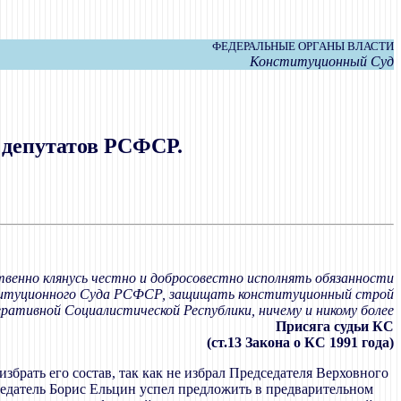
ФЕДЕРАЛЬНЫЕ ОРГАНЫ ВЛАСТИ
Конституционный Суд
 депутатов РСФСР.
венно клянусь честно и добросовестно исполнять обязанности
итуционного Суда РСФСР, защищать конституционный строй
ативной Социалистической Республики, ничему и никому более
Присяга судьи КС
(ст.13 Закона о КС 1991 года)
брать его состав, так как не избрал Председателя Верховного
седатель Борис Ельцин успел предложить в предварительном