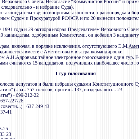
и Верховного Совета. Несогласие "Коммунистов России" и прим
следовательно - и избрание Суда).
 законодательству; по вопросам законности, правопорядка и бо
вным Судом и Прокуратурой РСФСР, и по 20 вынесли положител
 1991 года и 29 октября избрал Председателем Верховного Сове
 20 кандидатам, одобренным Комитетами, он добавил 3 кандид
урам, включая, в порядке исключения, отсутствующего Э.М.
Амет
одившегося вместе с
Аметистовым
в загранкомандировке.
ом А.Н.Адровым: тайное электронное голосование в один тур. Е
нными считаются 15 кандидатов, получивших наибольшее число го
I тур голосования
голосов депутатов и были избраны судьями Конституционного С
ию") - за - 757 голосов, против - 137, воздержались - 23
ты") - 699-212-22
 657-227-26
овести...) - 637-249-43
37-41
3-25
33-23