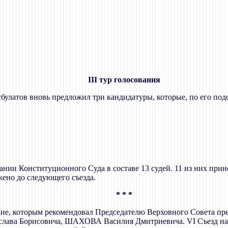
III тур голосования
сбулатов вновь предложил три кандидатуры, которые, по его под
ании Конституционного Суда в составе 13 судей. 11 из них прине
жено до следующего съезда.
* * *
ние, которым рекомендовал Председателю Верховного Совета пр
ва Борисовича, ШАХОВА Василия Дмитриевича. VI Съезд народ