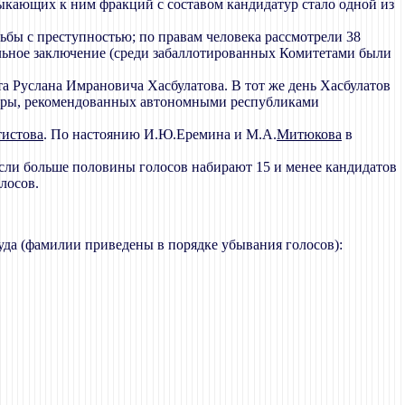
ыкающих к ним фракций с составом кандидатур стало одной из
рьбы с преступностью; по правам человека рассмотрели 38
ьное заключение (среди забаллотированных Комитетами были
та Руслана Имрановича Хасбулатова. В тот же день Хасбулатов
атуры, рекомендованных автономными республиками
истова
. По настоянию И.Ю.Еремина и М.А.
Митюкова
в
сли больше половины голосов набирают 15 и менее кандидатов
лосов.
уда (фамилии приведены в порядке убывания голосов):