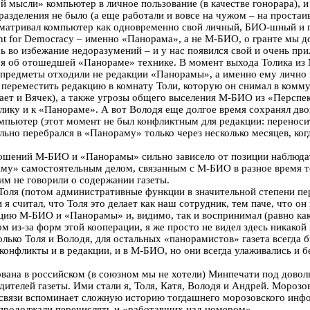
й мысли» компьютер в личное пользование (в качестве гонорара), 
го разделения не было (а еще работали и вовсе на чужом – на про
сматривал компьютер как одновременно свой личный, БИО-шный и п
t for Democracy – именно «Панорама», а не М-БИО, о гранте мы д
 во избежание недоразумений – и у нас появился свой и очень при
оря об отошедшей «Панораме» технике. В момент выхода Толика из
и предметы отходили не редакции «Панорамы», а именно ему лично
переместить редакцию в комнату Толи, которую он снимал в коммун
ает и Вячек), а также угрозы общего выселения М-БИО из «Перспе
олику и к «Панораме». А вот Володя еще долгое время сохранял дв
мпьютер (этот момент не был конфликтным для редакции: переноси
ельно перебрался в «Панораму» только через несколько месяцев, к
ошений М-БИО и «Панорамы» сильно зависело от позиции наблюда
раму» самостоятельным делом, связанным с М-БИО в разное время 
ним не говорили о содержании газеты.
а Толя (потом административные функции в значительной степени п
 считал, что Толя это делает как наш сотрудник, тем паче, что он в
цию М-БИО и «Панорамы» и, видимо, так и воспринимал (равно как
ом из-за форм этой кооперации, я же просто не видел здесь никак
ько Толя и Володя, для остальных «панорамистов» газета всегда б
 конфликты и в редакции, и в М-БИО, но они всегда улаживались и
ована в российском (в союзном мы не хотели) Минпечати под дово
ителей газеты. Ими стали я, Толя, Катя, Володя и Андрей. Морозо
й связи вспоминает сложную историю тогдашнего морозовского инфо
о продолжали перечислять и «работавших над номером».