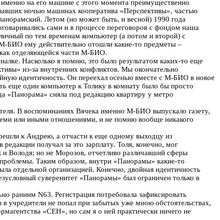
и именно на его машине с этого момента преимущественно
стаивавших ночью машинах кооператива «Перспективы», частью
анорамский. Летом (но может быть, и весной) 1990 года
оговаривались сами и в процессе переговоров с фондом наша
личный по тем временам компьютер (а потом и второй) с
 М-БИО ему действительно отошли какие-то предметы –
 как отделяющейся части М-БИО.
алке. Насколько я помню, это было результатом каких-то еще
ктивы» из-за внутренних конфликтов. Мы окончательно
ойную идентичность. Он переехал осенью вместе с М-БИО в новое
ть еще один компьютер к Толику в комнату было бы просто
огда «Панорама» сняла под редакцию квартиру у метро
теля. В воспоминаниях Вячека именно М-БИО выпускало газету,
теми или иными отношениями, и не помню вообще никакого
ерешли к Андрею, а отчасти к еще одному выходцу из
 редакции получал за это зарплату. Толя, конечно, мог
 и Володя; но не Морозов, отчетливо различавший сферы
ой проблемы. Таким образом, внутри «Панорамы» какие-то
ыла отдельной организацией. Конечно, двойная идентичность
 безусловный суверенитет «Панорамы» был ограничен только в
льно ранним N63. Регистрация потребовала зафиксировать
в в учредители не попал при забытых уже мною обстоятельствах,
рмагентства «СЕН», но сам я о ней практически ничего не