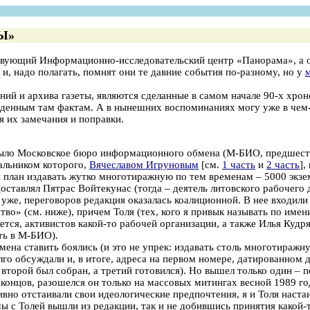
Ы»
вующий Информационно-исследовательский центр «Панорама», а одн
и, надо полагать, помнят они те давние события по-разному, но у
 и архива газеты, являются сделанные в самом начале 90-х хроно
еденным там фактам. А в нынешних воспоминаниях могу уже в чем-т
 их замечания и поправки.
было Московское бюро информационного обмена (М-БИО, предшес
альником которого,
Вячеславом Игруновым
[см.
1 часть
и
2 часть
],
план издавать жутко многотиражную по тем временам – 5000 экзем
тавлял Пятрас Войтекунас (тогда – деятель литовского рабочего д
х уже, переговоров редакция оказалась коалиционной. В нее входил
о» (см. ниже), причем Толя (тех, кого я привык называть по имени
тся, активистов какой-то рабочей организации, а также Илья Куд
ать в М-БИО).
ена ставить боялись (и это не упрек: издавать столь многотиражную
олго обсуждали и, в итоге, адреса на первом номере, датированном
второй был собран, а третий готовился). Но вышел только один – 
концов, разошелся он только на массовых митингах весной 1989 го
вно отстаивали свои идеологические предпочтения, я и Толя наста
 мы с Толей вышли из редакции, так и не добившись принятия какой