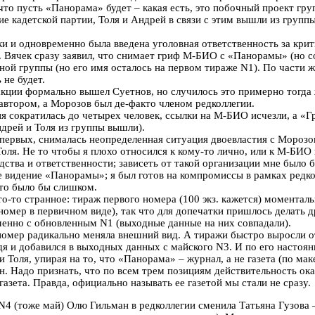
что пусть «Панорама» будет – какая есть, это побочный проект гр
ие кадетской партии, Толя и Андрей в связи с этим вышли из груп
и и одновременно была введена уголовная ответственность за крити
ь. Вячек сразу заявил, что снимает гриф М-БИО с «Панорамы» (но 
ой группы (но его имя осталось на первом тираже N1). По части же
 не будет.
акции формально вышел Суетнов, но случилось это примерно тогда
 автором, а Морозов был де-факто членом редколлегии.
я сократилась до четырех человек, ссылки на М-БИО исчезли, а «
ндрей и Толя из группы вышли).
-первых, снималась неопределенная ситуация двоевластия с Морозо
оля. Не то чтобы я плохо относился к кому-то лично, или к М-БИО
ства и ответственности; зависеть от такой организации мне было 
ое видение «Панорамы»; я был готов на компромиссы в рамках редко
это было бы слишком.
-то странное: тираж первого номера (100 экз. кажется) моменталь
 номер в первичном виде), так что для допечатки пришлось делать д
нно с обновленным N1 (выходные данные на них совпадали).
омер радикально меняла внешний вид. А тиражи быстро выросли от
я и добавился в выходных данных с майского N3. И по его настоя
Толя, упирая на то, что «Панорама» – журнал, а не газета (по мак
 Надо признать, что по всем трем позициям действительность оказ
азета. Правда, официально называть ее газетой мы стали не сразу.
 N4 (тоже май) Олю Гильман в редколлегии сменила Татьяна Гузова 