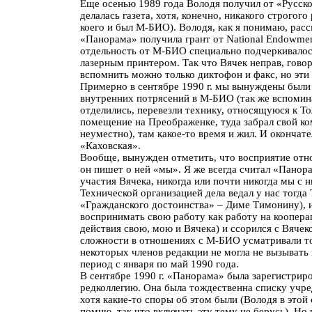
Еще осенью 1989 года Володя получил от «Русско
делалась газета, хотя, конечно, никакого строго
коего и был М-БИО). Володя, как я понимаю, рас
«Панорама» получила грант от National Endowmen
отдельность от М-БИО специально подчеркивалось
лазерным принтером. Так что Вячек неправ, гов
вспомнить можно только диктофон и факс, но эт
Примерно в сентябре 1990 г. мы вынуждены были 
внутренних потрясений в М-БИО (так же вспомин
отделились, перевезли технику, относящуюся к Т
помещение на Преображенке, туда забрал свой ко
неуместно), там какое-то время и жил. И окончат
«Каховская».
Вообще, вынужден отметить, что восприятие отн
он пишет о ней «мы». Я же всегда считал «Пано
участия Вячека, никогда или почти никогда мы с 
Технической организацией дела ведал у нас тогд
«Гражданского достоинства» – Диме Тимонину), и я
воспринимать свою работу как работу на коопера
действия свою, мою и Вячека) и ссорился с Вячек
сложности в отношениях с М-БИО усматривали тол
некоторых членов редакции не могла не вызывать
период с января по май 1990 года.
В сентябре 1990 г. «Панорама» была зарегистрир
редколлегию. Она была тождественна списку учред
хотя какие-то споры об этом были (Володя в это
помню, так что включать эту тему не берусь). Н