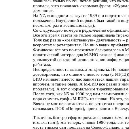
значилась только по N5; потом решили, что включ
пропали, зато появилась скромная фраза: «Жур
домашние.
На N7, вышедшем в августе 1989 г. и подготовлен
положения. Внутренний порядок был такой: я ищу 
несколько раз и воспользовался).
Со следующего номера в редколлегию официально 
Все это время газета не только наращивала тираж
Толя как раз за «хозяйственную» деятельность – 
ксероксах и ротапринтах. Но ни о каких прибылях
Физически все это по-прежнему базировалось в М
политический интерес для М-БИО важнее финансо
упомянутой ссылки об использовании информации),
работала.
Неопределенность вызывала конфликты. Не помню н
договорились, что ставим с нового года (с N1(1
БИО начинает вместо нас заниматься нашим тира
впрочем, и так не было. А М-БИО все равно в не
продавали). А вот с нормальным тиражированием п
После того, как N5 за 1990 год нам размножили с
пора снимать гриф «М-БИО» из шапки. На это, раз
Вячек не мог не согласиться, но зато стал предп
называлась ПОК «Пинди»), приехавшим к Вячеку, 
Так очень быстро сформировалась новая схема изд
игольчатым!), мы теперь, с июня 1990 года, эти т
часть тиража сам продавал на Северо-Западе, а 