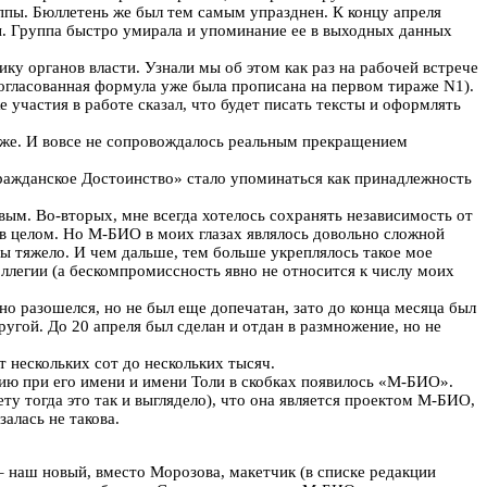
уппы. Бюллетень же был тем самым упразднен. К концу апреля
пы. Группа быстро умирала и упоминание ее в выходных данных
ку органов власти. Узнали мы об этом как раз на рабочей встрече
согласованная формула уже была прописана на первом тираже N1).
 участия в работе сказал, что будет писать тексты и оформлять
 же. И вовсе не сопровождалось реальным прекращением
Гражданское Достоинство» стало упоминаться как принадлежность
вым. Во-вторых, мне всегда хотелось сохранять независимость от
 в целом. Но М-БИО в моих глазах являлось довольно сложной
бы тяжело. И чем дальше, тем больше укреплялось такое мое
ллегии (а бескомпромиссность явно не относится к числу моих
но разошелся, но не был еще допечатан, зато до конца месяца был
ругой. До 20 апреля был сделан и отдан в размножение, но не
 нескольких сот до нескольких тысяч.
нию при его имени и имени Толи в скобках появилось «М-БИО».
ету тогда это так и выглядело), что она является проектом М-БИО,
алась не такова.
– наш новый, вместо Морозова, макетчик (в списке редакции