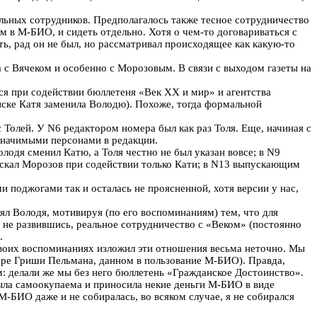
ьных сотрудников. Предполагалось также тесное сотрудничество
 в М-БИО, и сидеть отдельно. Хотя о чем-то договариваться с
ть, рад он не был, но рассматривал происходящее как какую-то
а с Вячеком и особенно с Морозовым. В связи с выходом газеты на
я при содействии бюллетеня «Век XX и мир» и агентства
иске Катя заменила Володю). Похоже, тогда формальной
Толей. У N6 редактором номера был как раз Толя. Еще, начиная с
 значимыми персонами в редакции.
одя сменил Катю, а Толя честно не был указан вовсе; в N9
ускал Морозов при содействии только Кати; в N13 выпускающим
 поджогами так и осталась не проясненной, хотя версии у нас,
л Володя, мотивируя (по его воспоминаниям) тем, что для
 не развившись, реальное сотрудничество с «Веком» (постоянно
.
своих воспоминаниях изложил эти отношения весьма неточно. Мы
ере Гриши Пельмана, данном в пользование М-БИО). Правда,
м: делали же мы без него бюллетень «Гражданское Достоинство».
 была самоокупаема и приносила некие деньги М-БИО в виде
М-БИО даже и не собиралась, во всяком случае, я не собирался