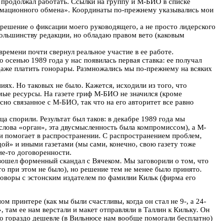
, продолжал работать. Ссылки на группу и М-БИО в списке
рмационного обмена». Координаты по-прежнему указывались мои
 решение о фиксации моего руководящего, а не просто лидерского
 большинству редакции, но обладаю правом вето (каковым
ремени почти свернул реальное участие в ее работе.
 осенью 1989 года у нас появилась первая ставка: ее получал
и даже платить гонорары. Размножались мы по-прежнему на всяких
х. Но таковых не было. Кажется, исходили из того, что
ые ресурсы. На газете гриф М-БИО не значился (кроме
но связанное с М-БИО, так что на его авторитет все равно
а спорили. Результат был таков: в декабре 1989 года мы
слова «орган», эта двусмысленность была компромиссом), а М-
и помогает в распространении. С распространением проблем,
ой» и иными газетами (мы сами, конечно, свою газету тоже
ие-то договоренности.
изошел форменный скандал с Вячеком. Мы заговорили о том, что
то при этом не было), но решение тем не менее было принято.
еговоры с эстонским издателем по фамилии Кильк (фирма его
 принтере (как мы были счастливы, когда он стал не 9-, а 24-
, там ее нам верстали и макет отправляли в Таллин к Кильку. Он
но гораздо дешевле (в Вильнюсе нам вообще помогали бесплатно)