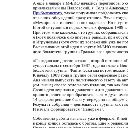
А еще в январе в М-БИО начались переговоры о с
привлекаемый им Павловский, я, Толя и Алексан
Прибыловского
, также подумывал продолжить сво
от наших обсуждений сразу отошел. Вячек тогда,
«Мемориала» и очень на них надеялся. Но и тут в
В этой ситуации, в первых числах февраля 1989 
При этом мне казалось, что группа, собравшаяся 
я (хотя появилось оно впервые раньше, при обсу
и Игруновым (хотя сути их возражений уже не по
Высказывание этой идеи в кругах М-БИО вызвало 
дело бюллетень группы «Гражданское достоинств
«Гражданское достоинство» – второй источник «П
существовала с сентября 1987 года во главе с Ви
бюллетеня группы. Фактически мы потом делали б
К началу 1989 года в группе были серьезные разн
Аня начали выпускать политическую газету на ав
(см. выше) своего отдельного издания, так как б
Свою идею журнала о движения и для движения я 
принято решение преобразовать в этом духе имею
14 февраля решение было утверждено на общем с
Результат собрания – деятельность группы как так
И начала формироваться "Панорама".
Собственно работа началась уже в феврале. К не
в конце концов осталась с братом. Еще к редакци
Правда, параллельно Морозов собирался на базе у