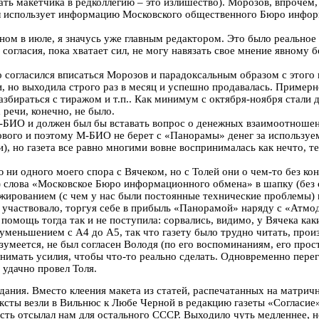
ать макетчика в редколлегию – это излишество). Морозов, впрочем
нал использует информацию Московского общественного Бюро инфо
ном в июле, я значусь уже главным редактором. Это было реальное
согласия, пока хватает сил, не могу навязать свое мнение явному
согласился вписаться Морозов и парадоксальным образом с этого в
и, но выходила строго раз в месяц и успешно продавалась. Примерно
разбираться с тиражом и т.п.. Как минимум с октября-ноября стал
 речи, конечно, не было.
-БИО и должен был бы вставать вопрос о денежных взаимоотношения
вого и поэтому М-БИО не берет с «Панорамы» денег за используем
 но газета все равно многими вовне воспринималась как нечто, тес
и одного моего спора с Вячеком, но с Толей они о чем-то без конц
3)) слова «Московское Бюро информационного обмена» в шапку (без 
жированием (с чем у нас были постоянные технические проблемы) 
м участвовало, торгуя себе в прибыль «Панорамой» наряду с «Атмод
омощь тогда так и не поступила: сорвались, видимо, у Вячека как
 уменьшением с А4 до А5, так что газету было трудно читать, про
умеется, не был согласен Володя (по его воспоминаниям, его прос
ринимать усилия, чтобы что-то реально сделать. Одновременно пер
удачно провел Толя.
ания. Вместо клеения макета из статей, распечатанных на матричном
ексты везли в Вильнюс к Любе Черной в редакцию газеты «Согласие»
часть отсылал нам для остального СССР. Выходило чуть медленнее, 