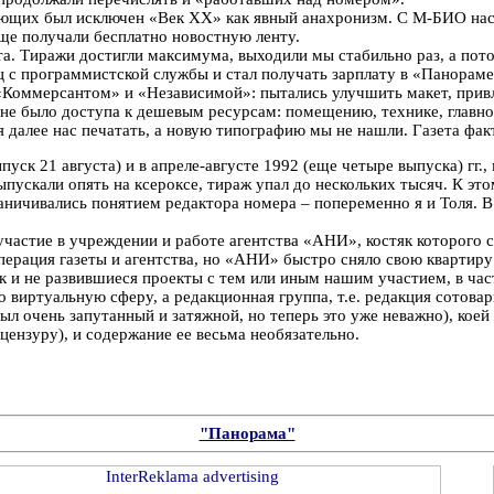
твующих был исключен «Век ХХ» как явный анахронизм. С М-БИО нас 
е получали бесплатно новостную ленту.
. Тиражи достигли максимума, выходили мы стабильно раз, а потом
ц с программистской службы и стал получать зарплату в «Панораме
с «Коммерсантом» и «Независимой»: пытались улучшить макет, прив
не было доступа к дешевым ресурсам: помещению, технике, главное
 далее нас печатать, а новую типографию мы не нашли. Газета фак
пуск 21 августа) и в апреле-августе 1992 (еще четыре выпуска) гг.
ыпускали опять на ксероксе, тираж упал до нескольких тысяч. К эт
аничивались понятием редактора номера – попеременно я и Толя. В 
участие в учреждении и работе агентства «АНИ», костяк которого 
перация газеты и агентства, но «АНИ» быстро сняло свою квартиру 
к и не развившиеся проекты с тем или иным нашим участием, в час
виртуальную сферу, а редакционная группа, т.е. редакция сотова
л очень запутанный и затяжной, но теперь это уже неважно), коей 
цензуру), и содержание ее весьма необязательно.
"Панорама"