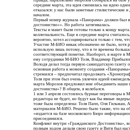
середине марта, эта идея сменилась на идею одно
отказался: у нас были заметные стилистические и
началом.
Первый номер журнала «Панорама» должен был вы
достоинство»». Но работа затягивалась.
Тексты и макет были готовы только к концу март
коллегиальность. Еще в середине марта считалось,
вероятно, хотел ассоциироваться только с тем, чт
Участие М-БИО никак обозначено не было, хотя р
использую лишь потому, что в те времена большая
соответствующей пометке. Наоборот, в марте в М
ему сотрудники М-БИО Толя, Владимир Прибыловс
Володя делал тогда первую самиздатскую газету о
основная работа к моменту создания «Панорамы» 
стремился – предпочитал продолжать «Хронограф»
Толя при этом был очень увлечен идеей еженедель
марта Морозов предложил мне объединить наши пр
достоинства»? В общем, я колебался.
1 или 3 апреля состоялось бурные переговоры в М
редактора не будет, но будут как бы явные лидер
тоже была определена: Толя Папп, Оля Гильман, 
материалов М-БИО. Решено было также, что на об
«издается на базе московского Бюро информацион
присоединился.
Конфликт внутри «Гражданского Достоинства», во
полным ходом делали свою газету и Витя был нас