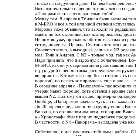
только на следующий день. На нем было решено, 
Витя окончательно переориентировался на создан
«Панорамы» тоже отмерло само собой.
Между тем, 8 апреля в Тбилиси были введены танк
в М-БИО и все в той или иной степени испугалис
Морозов тоже объявил, что выходит из редакционн
макет, но блок хроники, как планировалось, делать
Не помню уже, при каких обстоятельствах из ред
сотрудничества. Правда, Суетнов остался просто
Соответственно, в выходных данных с N2 редакци
моя, Толи и Андрея. С N3 – только моя, так как А
Надо признать, что я вздохнул с облегчением. Во
М-БИО, как ни уговаривал меня работавший там Т
структурой с непонятным распределением руковод
восприятие. К тому же, надо было отстаивать св
пороков), но искать компромиссы еще и вне ее – 
В середине апреля с «Панорамой» происходило что
утерян макет (хорошо, хоть остался в архиве сам
вышел N2. Поэтому он вышел примерно одновреме
Вообще, «Панорама» вначале чуть ли не каждый н
До 20 апреля в редакционную группу вошел Волод
Володю, по его воспоминаниям, уговорили Вячек и 
а «Хронограф» будет при их поддержке продолжен.
В частности, с N4 «Панорама» выглядела уже как г
Собственно, с мая началась стабильная работа. С