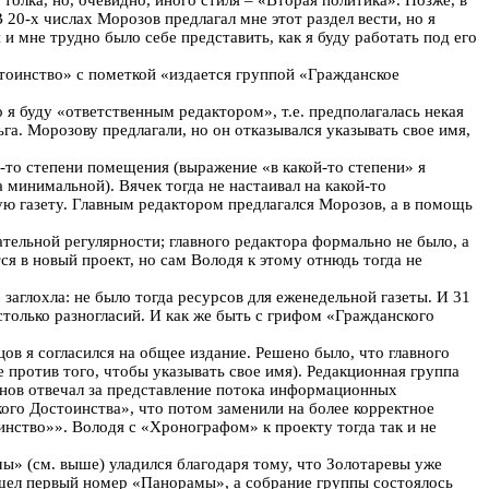
 20-х числах Морозов предлагал мне этот раздел вести, но я
и мне трудно было себе представить, как я буду работать под его
оинство» с пометкой «издается группой «Гражданское
я буду «ответственным редактором», т.е. предполагалась некая
ьга. Морозову предлагали, но он отказывался указывать свое имя,
-то степени помещения (выражение «в какой-то степени» я
 минимальной). Вячек тогда не настаивал на какой-то
ю газету. Главным редактором предлагался Морозов, а в помощь
тельной регулярности; главного редактора формально не было, а
я в новый проект, но сам Володя к этому отнюдь тогда не
заглохла: не было тогда ресурсов для еженедельной газеты. И 31
только разногласий. И как же быть с грифом «Гражданского
цов я согласился на общее издание. Решено было, что главного
е против того, чтобы указывать свое имя). Редакционная группа
тнов отвечал за представление потока информационных
ого Достоинства», что потом заменили на более корректное
нство»». Володя с «Хронографом» к проекту тогда так и не
ы» (см. выше) уладился благодаря тому, что Золотаревы уже
ышел первый номер «Панорамы», а собрание группы состоялось