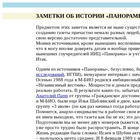
ЗАМЕТКИ ОБ ИСТОРИИ «ПАНОРАМ
Предметом этих заметок является не ныне сущест
созданию газеты причастно немало разных людей, 
свою версию достаточно представительной.
Моими источниками, кроме нынешних воспоминаний
что я могу вполне доверять датам и вообще прив
нынешних соучредителей ИИЦ «Панорама» и учтя
Итак.
Одним из источников «Панорамы», безусловно, 
исследований
, ИГПИ), мемуарное интервью с нач
Осенью 1988 года в М-БИО родился амбициозный 
«Независимый вестник». Мощности и деньги предос
реально работать. В результате каких-то, забыты
Анатолий Папп
от группы «Гражданское достоинств
и М-БИО, были еще Илья Шаблинский и двое, каже
группу «3 июля» (он как раз начинал тогда работ
Помнится, анархо-синдикалисты и рабочие свои им
их имен выходило, что газета как бы не их; это д
Подготовили мы не менее двух номеров (кажется, 
уже просто трудно было распространить. В конце 
Жизнь редакции была сложна: Исаев и Шубин акти
– получалось нечто среднее. И 8 февраля 1989 г.