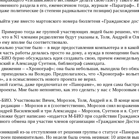
именного раздела в его, ежемесячном тогда, журнале «Параграф». В
 даже политические (в степени радикальности позиции) расхождения 
йти уже вместо мартовского номера бюллетеня «Гражданское дост
а. Примерно тогда же группой участвующих людей было решено, что 
 что в N1 членами редколлегии будут указаны я, Толя, Андрей и Ол
о ему вполне бы соответствовало.
еально участие было – в виде предоставления компьютера и в какой
 часть работы делалась просто на дому, а нужда в помещении была
-БИО бурно обсуждалась идея создавать свою, причем еженедельну
кий и Александр Суетнов, библиограф самиздата.
 движении – «Хронограф»; она была небольшая, выходила без обяза
приходилась на Володю. Предполагалось, что «Хронограф» вольетс
, а в осмысленность нового проекта не верил.
ной газеты, даже предпочитал ее «Панораме», но идея сама быстро 
оекты. Мне было непонятно, как это сделать: у нас с Морозовым с
-БИО. Участвовали: Вячек, Морозов, Толя, Андрей и я. В конце кон
ы редакции – Морозов и я (соответственно, Морозов снял возражени
Андрей Василевский и три Александра – Морозов, Суетнов и я. Суе
ложке будет написано «издается М-БИО при содействии Гражданск
ного обмена при участии членов организации «Гражданское Достои
зникший из-за отступления от решения группы о статусе «Панорам
троен примирительно. Но неделя была очень нервная: 10 апреля в