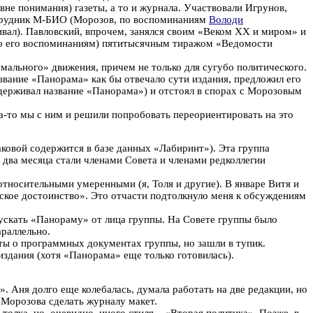
не понимания) газеты, а то и журнала. Участвовали Игрунов,
отрудник М-БИО (Морозов, по воспоминаниям
Володи
вал). Павловский, впрочем, занялся своим «Веком XX и миром» и
 (по его воспоминаниям) пятитысячным тиражом «Ведомости
мального» движения, причем не только для сугубо политического.
азвание «Панорама» как бы отвечало сути издания, предложил его
ддерживал название «Панорама») и отстоял в спорах с Морозовым
а-то мы с ним и решили попробовать переориентировать на это
ковой содержится в базе данных «Лабиринт»). Эта группа
з два месяца стали членами Совета и членами редколлегии
относительными умеренными (я, Толя и другие). В январе Витя и
нское достоинство». Это отчасти подтолкнуло меня к обсуждениям
пускать «Панораму» от лица группы. На Совете группы было
араллельно.
ты о программных документах группы, но зашли в тупик.
 издания (хотя «Панорама» еще только готовилась).
. Аня долго еще колебалась, думала работать на две редакции, но
 Морозова сделать журналу макет.
олка, но, очевидно, иного стиля – «Вторая политика». Позже, в