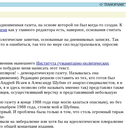
О "ПАНОРАМЕ"
оименная газета, на основе которой он был когда-то создан. К
меня
как у главного редактора есть, наверное, основания считать
логические заметки, основанные на дневниковых записях. Так
о и ошибиться, так что по мере сил подстраховался, опросив
твенник нынешнего
Института гуманитарно-политических
 и побудило меня написать этот текст.
пляров! – демократическую газету. Называлась она
вижения). Редакцию решили составить из тех, кто готов был
и Андрей Исаев и Александр Шубин от анархо-синдикалистов, я и
, я и здесь позволю себе называть именно так) представлял также
рявцев, осуществлявший верстку и представлявший небольшую
 газету в конце 1988 года еще могло казаться опасным), но без
 декабрем 1988 года, стояли мой и Шубина.
первый. И проблема была только в том, что столь огромный тираж
да.
ивали на либерализме или хотя бы на идеологическом плюрализме
-то общей концепции издания.