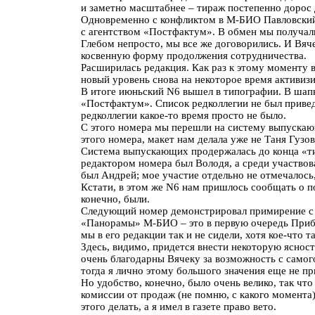
и заметно масштабнее – тираж постепенно дорос д
Одновременно с конфликтом в М-БИО Павловский 
с агентством «Постфактум». В обмен мы получали
Глебом непросто, мы все же договорились. И Вяче
косвенную форму продолжения сотрудничества.
Расширилась редакция. Как раз к этому моменту
новый уровень снова на некоторое время активиз
В итоге июньский N6 вышел в типографии. В шапк
«Постфактум». Список редколлегии не был привед
редколлегии какое-то время просто не было.
С этого номера мы перешли на систему выпускающ
этого номера, макет нам делала уже не Таня Гузо
Система выпускающих продержалась до конца «тип
редактором номера был Володя, а среди участво
был Андрей; мое участие отдельно не отмечалось, 
Кстати, в этом же N6 нам пришлось сообщать о по
конечно, были.
Следующий номер демонстрировал примирение с В
«Панорамы» М-БИО – это в первую очередь Прибыл
мы в его редакции так и не сидели, хотя кое-что
Здесь, видимо, придется внести некоторую яснос
очень благодарны Вячеку за возможность с само
тогда я лично этому большого значения еще не п
Но удобство, конечно, было очень велико, так чт
комиссии от продаж (не помню, с какого момента)
этого делать, а я имел в газете право вето.