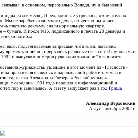
связывал, в основном, персонально Володя, ну и был некий
 и два раза в месяц. В редакции все утряслось, окончательно
». Мы не зарабатывали много денег, но честно пытались
лечь платную рекламу, сняли нормальную квартиру.
 – бумаге. И после N15, подписанного в печать 28 декабря и
тически погибла.
, мы вяло, подстегиваемые запросами читателей, пытались
ому времени, конечно, прервались реальные связи и с Игруновым, и
1992 г. выпуском номеров руководил только я: Толя в газете
составили журналисты, ушедшие в этот момент из «Гласности»
и на практике все свелось к параллельной работе там части
тности, газета Александра Глезера «Русский курьер».
рищи, с середины 1991 года перешла к информационной и
с тех пор и занималась. А газету выпускает раз в год
Гриша
Александр Верховский
Август-октябрь 2002 г.