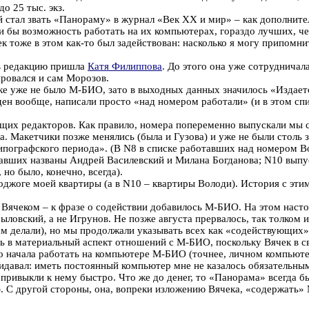
о 25 тыс. экз.
стал звать «Панораму» в журнал «Век XX и мир» – как дополнител
 бы возможность работать на их компьютерах, гораздо лучших, чем
к тоже в этом как-то был задействован: насколько я могу припомни
 в редакцию пришла
Катя Филиппова
. До этого она уже сотрудничал
ировался и сам Морозов.
е уже не было М-БИО, зато в выходных данных значилось «Издаетс
ен вообще, написали просто «над номером работали» (и в этом сп
их редакторов. Как правило, номера попеременно выпускали мы с 
ва. Макетчики позже менялись (была и Гузова) и уже не были столь
ографского периода». (В N8 в списке работавших над номером Вол
вавших названы Андрей Василевский и Милана Богданова; N10 вып
но было, конечно, всегда).
джоге моей квартиры (а в N10 – квартиры Володи). История с этими
ячеком – к фразе о содействии добавилось М-БИО. На этом настоя
овский, а не Игрунов. Не позже августа прервалось, так толком и
 там делали), но мы продолжали указывать всех как «содействующих»
ть в материальный аспект отношений с М-БИО, поскольку Вячек в 
го начала работать на компьютере М-БИО (точнее, личном компьют
ридавал: иметь постоянный компьютер мне не казалось обязательны
о привыкли к нему быстро. Что же до денег, то «Панорама» всегда
. С другой стороны, она, вопреки изложению Вячека, «содержать» 