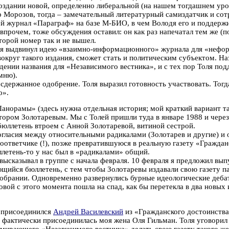
оздании новой, определенно либеральной (на нашем тогдашнем уров
др Морозов, тогда – замечательный литературный самиздатчик и с
й журнал «Параграф» на базе М-БИО, в чем Володя его и поддержи
 впрочем, тоже обсуждения оставил: он как раз напечатал тем же
торой номер так и не вышел.
г. я выдвинул идею «взаимно-информационного» журнала для «нефор
вокруг такого издания, сможет стать и политическим субъектом. Н
ждении названия для «Независимого вестника», и с тех пор Толя по
мню).
сдержанное одобрение. Толя выразил готовность участвовать. Тогд
о».
анорамы» (здесь нужна отдельная история; мой краткий вариант та
ктором Золотаревым. Мы с Толей пришли туда в январе 1988 и чере
юллетень втроем с Анной Золотаревой, витиной сестрой.
огласия между относительными радикалами (Золотарев и другие) и 
тоответчике (!), позже превратившуюся в реальную газету «Гражда
юллетень-то у нас был в «радикалами» общий.
высказывал в группе с начала февраля. 10 февраля я предложил вы
щийся бюллетень, с тем чтобы Золотаревы издавали свою газету п
обрании. Одновременно развернулись бурные идеологические деба
овой с этого момента пошла на спад, как бы перетекла в два новых
й присоединился
Андрей Василевский
из «Гражданского достоинства»
и фактически присоединилась моя жена Оля Гильман. Толя уговорил
мирающего «Независимого вестника» делать свою газету такого же т