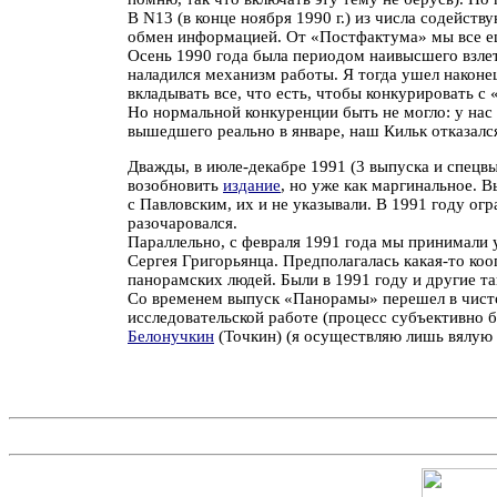
В N13 (в конце ноября 1990 г.) из числа содейс
обмен информацией. От «Постфактума» мы все ещ
Осень 1990 года была периодом наивысшего взлета
наладился механизм работы. Я тогда ушел наконе
вкладывать все, что есть, чтобы конкурировать 
Но нормальной конкуренции быть не могло: у нас 
вышедшего реально в январе, наш Кильк отказался
Дважды, в июле-декабре 1991 (3 выпуска и спецвы
возобновить
издание
, но уже как маргинальное. В
с Павловским, их и не указывали. В 1991 году огр
разочаровался.
Параллельно, с февраля 1991 года мы принимали 
Сергея Григорьянца. Предполагалась какая-то коо
панорамских людей. Были в 1991 году и другие та
Со временем выпуск «Панорамы» перешел в чисто 
исследовательской работе (процесс субъективно бы
Белонучкин
(Точкин) (я осуществляю лишь вялую 