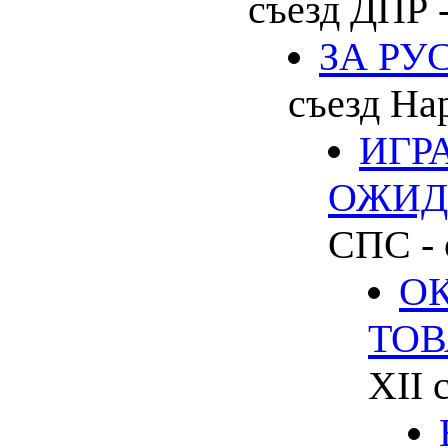
съезд ДПР -
ЗА РУ
съезд Нар
ИГР
ОЖИД
СПС - 
О
ТО
XII 