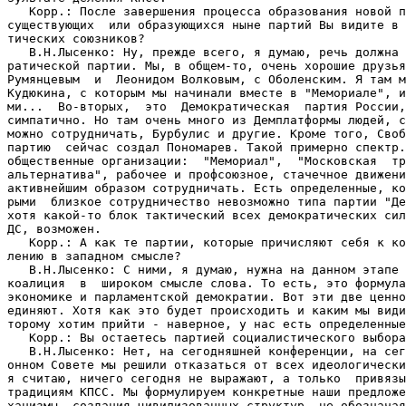
   Корр.: После завершения процесса образования новой п
существующих  или образующихся ныне партий Вы видите в 
тических союзников?

   В.Н.Лысенко: Ну, прежде всего, я думаю, речь должна 
ратической партии. Мы, в общем-то, очень хорошие друзья
Румянцевым  и  Леонидом Волковым, с Оболенским. Я там м
Кудюкина, с которым мы начинали вместе в "Мемориале", и
ми...  Во-вторых,  это  Демократическая  партия России,
симпатично. Но там очень много из Демплатформы людей, с
можно сотрудничать, Бурбулис и другие. Кроме того, Своб
партию  сейчас создал Пономарев. Такой примерно спектр.
общественные организации:  "Мемориал",  "Московская  тр
альтернатива", рабочее и профсоюзное, стачечное движени
активнейшим образом сотрудничать. Есть определенные, ко
рыми  близкое сотрудничество невозможно типа партии "Де
хотя какой-то блок тактический всех демократических сил
ДС, возможен.

   Корр.: А как те партии, которые причисляют себя к ко
лению в западном смысле?

   В.Н.Лысенко: С ними, я думаю, нужна на данном этапе 
коалиция  в  широком смысле слова. То есть, это формула
экономике и парламентской демократии. Вот эти две ценно
единяют. Хотя как это будет происходить и каким мы види
торому хотим прийти - наверное, у нас есть определенные
   Корр.: Вы остаетесь партией социалистического выбора
   В.Н.Лысенко: Нет, на сегодняшней конференции, на сег
онном Совете мы решили отказаться от всех идеологически
я считаю, ничего сегодня не выражают, а только  привязы
традициям КПСС. Мы формулируем конкретные наши предложе
ханизмы  создания цивилизованных структур, не обозначая