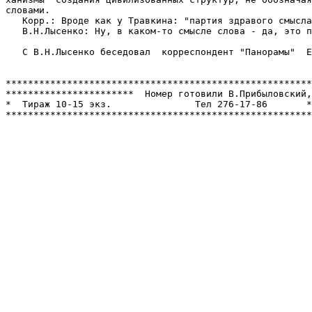
словами.

   Корр.: Вроде как у Травкина: "партия здравого смысла
   В.Н.Лысенко: Ну, в каком-то смысле слова - да, это п
   С В.Н.Лысенко беседовал  корреспондент "Панорамы"  Е
*******************************************************
***********************  Номер готовили В.Прибыловский,
*  Тираж 10-15 экз.               Тел 276-17-86       *