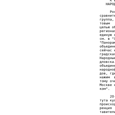
     К 
   НАРО
       
     Ро
сравнит
группа,
товым  
целью о
региона
единую 
см. в "
"Панора
объедин
сейчас 
градска
Народны
дловска
объедин
народно
дов, гд
нажим  
тому оч
Москве 
ком".  
       
     2О
тута ку
происхо
ренция 
тавител