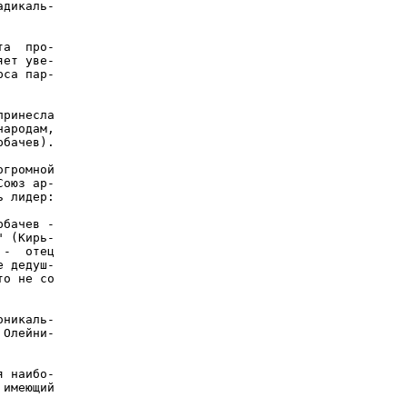
дикаль-

а  про-

ет уве-

са пар-

ринесла

ародам,

бачев).

громной

оюз ар-

 лидер:

бачев -

 (Кирь-

-  отец

 дедуш-

о не со

никаль-

Олейни-

 наибо-

имеющий
