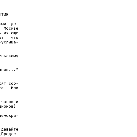
ТИЕ

ми  де-

 Москве

 их еще

т   что

услыша-

льскому



нов..."

ят соб-

е.  Или

часов и

ионов)

емокра-

давайте

Предсе-
