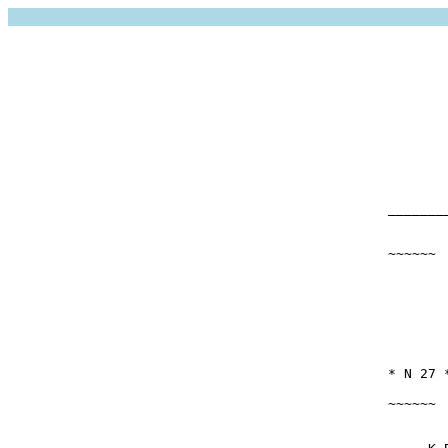
_______
       
       
~~~~~~ 
       
       
       
       
       
       
       
* N 27 
       
~~~~~~ 
       
       