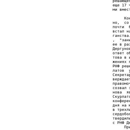
решающе
еще 17 
ми вмес
       
     Ко
но,  со
почти  
встал н
ганства
,  "зан
ее в ра
Дергуно
ответ о
това в 
жениях 
РНФ реш
латов  
Секрета
верждае
правомо
созвал 
нова  я
Скурлат
конфере
дня на 
в трехл
сердобо
твердил
с РНФ Д
     Пр