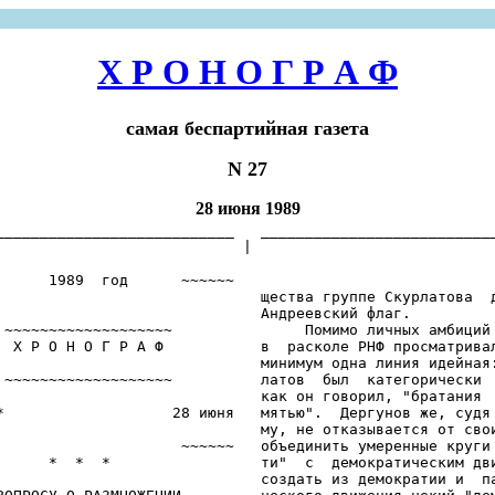
Х Р О Н О Г Р А Ф
самая беспартийная газета
N 27
28 июня 1989
___________________________   ___________________________
                            |

                                                         
      1989  год      ~~~~~~

                              щества группе Скурлатова  д
                              Андреевский флаг.

 ~~~~~~~~~~~~~~~~~~~               Помимо личных амбиций 
  Х Р О Н О Г Р А Ф           в  расколе РНФ просматривал
                              минимум одна линия идейная:
 ~~~~~~~~~~~~~~~~~~~          латов  был  категорически  
                              как он говорил, "братания  
*                   28 июня   мятью".  Дергунов же, судя 
                              му, не отказывается от свои
                     ~~~~~~   объединить умеренные круги 
      *  *  *                 ти"  с  демократическим дви
                              создать из демократии и  па