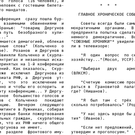
го  голоса  (16 человек), и

человек с гостевыми билета-               *  *  *

то мандатов.

                                 ГЛАВНОЕ ХРОНИЧЕСКОЕ СОБЫ
нференция  сразу пошла бур-

  взаимными  обвинениями  и       Советы всегда были самы
бранью:  "товарищ  Дергунов   мократичными  органами.  В 
а путь  безобразного  хули-   предпринята попытка сделать
..."                          немного  демократичнее.  Во
имается демагогией, облекая   "СОЮЗНЫЕ ХРОНИКИ"* увидели-
зные  слова"  (Кольченко  о   ли в телевизоре:

ве).  Розанов  и Дергунов в

бвиняли Кольченко и Скурла-       "Я  один  вопрос  по се
интригах и незаконных иска-   хозяйству..."(Мосол, УССР).
принятых на 1-й конференции

ений. Как оказалось,  Скур-       "Выбирая   двух    армя
уже  исключил  Дергунова из   (ВЛКСМ).

риата РНФ, а  Дергунов  ут-

т,  что  это  исключение не       "Счетную  комиссию прос
чно и чтобы его оспорить  и   раться в  Грановитой  палат
эту конференцию... У Дергу-   где? (Нишанов).

вное  большинство голосов и

ов  с  Кольченко   покидают       "Я  был  там  с  трёх  
нцию.   Вечером  следующего   сколько потребовалось" (Род
митинге в Лужниках, собирая

итровые банки пожертвования       "У нас здесь вроде бы д
льных граждан,  скурлатовцы   тия" (Иванов).

и, что их РНФ ничего общего

ергунова не имеет.                "Если нет предложений, 
и  разделе  фронтового иму-   утвердим и проголосуем."  (