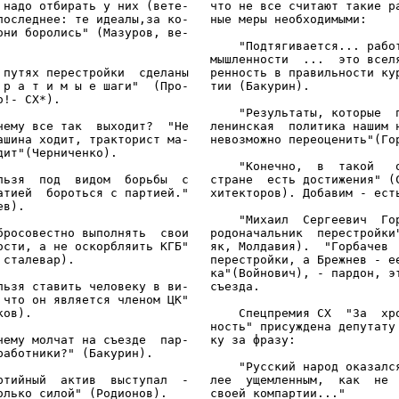
 надо отбирать у них (вете-   что не все считают такие ра
последнее: те идеалы,за ко-   ные меры необходимыми:

они боролись" (Мазуров, ве-

                                  "Подтягивается... работ
                              мышленности  ...  это вселя
 путях перестройки  сделаны   ренность в правильности кур
 р а т и м ы е шаги"  (Про-   тии (Бакурин).

о!- СХ*).

                                  "Результаты, которые  п
чему все так  выходит?  "Не   ленинская  политика нашим н
ашина ходит, тракторист ма-   невозможно переоценить"(Гор
дит"(Черниченко).

                                  "Конечно,  в  такой   о
льзя  под  видом  борьбы  с   стране  есть достижения" (С
атией  бороться с партией."   хитекторов). Добавим - есть
в).

                                  "Михаил  Сергеевич  Гор
бросовестно выполнять  свои   родоначальник  перестройки"
ости, а не оскорбляить КГБ"   як, Молдавия).  "Горбачев  
 сталевар).                   перестройки, а Брежнев - ее
                              ка"(Войнович), - пардон, эт
льзя ставить человеку в ви-   съезда.

 что он является членом ЦК"

ков).                             Спецпремия СХ  "За  хро
                              ность" присуждена депутату 
чему молчат на съезде  пар-   ку за фразу:

работники?" (Бакурин).

                                  "Русский народ оказался
ртийный  актив  выступал  -   лее  ущемленным,  как  не  
олько силой" (Родионов).      своей компартии..."
