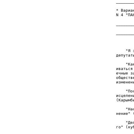
_______
* Вариа
N 4 "ПА
_______
_______
       
       
    "Я 
депутат
       
    "Ка
иваться
ечные з
обществ
изменен
       
    "По
исцелен
(Карымб
       
    "На
нение" 
    "Де
го" (ку
       