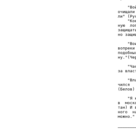
       
    "Во
очищали
ли" (Ру
    "Ко
ную  ло
защищат
но защи
       
    "Во
вопреки
подобны
ну."(Че
       
    "Ча
за влас
       
    "Вл
чился  
(Белов)

       
    "Я 
в  моск
тан) И 
ного  н
можно."