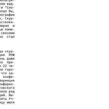
опатри-

ом вид-

и "Сио-

лал бы,

ографии

, Скур-

ствова-

иром  и

ю поми-

связями

о  стал

а скур-

ия  РНФ

нь даже

о  при-

 22 че-

и горо-

что за-

 конфе-

еренция

нферен-

овского

яла ряд

ий. Бы-

ить Уч-

цу июля
