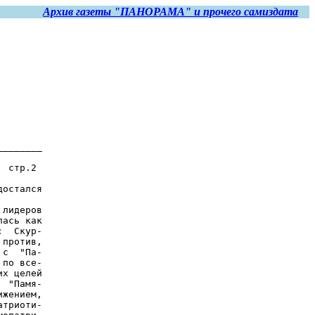
Архив газеты "ПАНОРАМА" и прочего самиздата
_______

 стр.2

остался

лидеров

ась как

  Скур-

против,

с  "Па-

по все-

х целей

 "Памя-

жением,

триоти-
