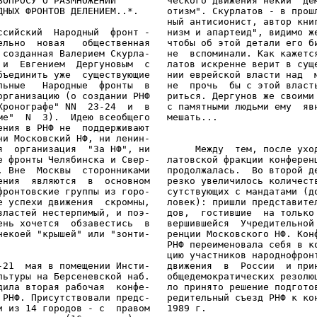
ВОПРОСУ О РАЗМНОЖЕНИИ         ческого движения некий "дем
ДНЫХ ФРОНТОВ ДЕЛЕНИЕМ..*.     отизм". Скурлатов - в прошл
                              ный антисионист, автор книг
ссийский  Народный  фронт -   низм и апартеид", видимо же
ельно  новая   общественная   чтобы об этой детали его би
 созданная Валерием Скурла-   не  вспоминали. Как кажется
 и  Евгением  Дергуновым  с   латов искренне верит в суще
бъединить уже  существующие   нии еврейской власти над  м
льные   Народные  фронты  в   не  прочь  бы с этой власть
организацию (о создании РНФ   риться. Дергунов же своими 
Хронографе" NN  23-24  и  в   с памятными людьми ему  явн
ме"  N  3).  Идею всеобщего   мешать...

ения в РНФ не  поддерживают

ни Московский НФ, ни ленин-

я  организация  "За НФ", ни        Между  тем, после уход
е фронты Челябинска и Свер-   латовской фракции конференц
. Вне  Москвы  сторонниками   продолжалась.  Во второй де
ения  являются  в  основном   резко увеличилось количеств
фронтовские группы из горо-   сутствующих с мандатами (до
е успехи движения  скромны,   ловек): пришли представител
властей нестерпимый, и поэ-   дов,  гостившие  на только 
ень хочется  обзавестись  в   вершившейся  Учредительной 
некоей "крышей" или "зонти-   ренции Московского НФ. Конф
                              РНФ переименовала себя в ко
                              цию участников народнофронт
-21  мая в помещении Инсти-   движения  в  России  и прин
льтуры на Берсеневской наб.   общедемократических резолюц
дила вторая рабочая  конфе-   ло принято решение подготов
 РНФ. Присутствовали предс-   редительный съезд РНФ к кон
и из 14 городов - с  правом   1989 г.
