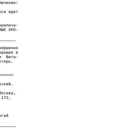
ючение:

се идет

репеча-

ЫЕ ХРО-

______

ершенно

дящее в

  Вита-

тярь.

=====

ский.

осква,

172,

гей
