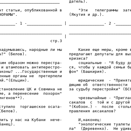
__________________________    датель).

нт статьи, опубликованной в       "Эти   телеграммы  зате
НОРАМЫ".                      (Якутия и др.).

_______- 1 -_______________ | _______________- 2 -_______
___________________________   ___________________________
                            | 

                      стр.3                              
задумываюсь, народные ли мы       Какие еще меры, кроме в
ы?" (Белов).                  предлагают депутаты для вых
                              кризиса?

ким образом можно перестра-       социальные - "Я буду до
 и штамповать антиперестро-   ся, чтобы у каждой семьи бы
аконы? ...Государственные и   фон" (Башкирия).

енные органы не  претерпели

ий."(Ельцин).                     юридические  - "Принять
                              дюцию об  ответственности  
становление ЦК и Совмина не   за судьбу перестройки" (БСС
ие, а перенесение  похорон"

ингенов**).                       чрезвычайные - "Приглас
                              сакалов  с  той и с другой 
ступило  торгашеское осата-   "(Кобзон.) -  после  стольк
(Белов).                      правления аксакалов?

лить у нас на Кубани  нече-       И,наконец:

банец).                           "экологические туалеты 
                              ла"  (Деревенко).  Не удиви