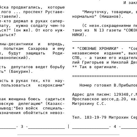
                                                   И закл
йска продвигались,  которые

 лого ... проспект Руставе-       "Минуточку, товарищи, в
ставели).                     нормально" (Нишанов).

е-кто держал в руках сапер-

пату,  нужно солдату чем-то       (С незн.сокращениями пе
ься?" (он же). От кого нуж-   тано из  N 13 газеты "СОЮЗН
щаться?                       НИКИ).

                              ___________________________
ины-десантники  и   впредь,

  попыткам  Сахарова  и ему   * "СОЮЗНЫЕ ХРОНИКИ" -  "Сов
х,  будут  защищать   Роди-   независимое  издание", выхо
рвонопиский).                 СПБ, - а также его издатели
                              лий Григорьев и Николай Дех
сть  депутатов ведет борьбу   ** Так в оригинале.

ть" (Бакурин).

                              ===========================
асть в руках тех, кто  нау-

 пользоваться   ксероксами"      Номер готовил В.Прибылов
                              Адрес для писем: 129348,г.М
как женщина боюсь  садиться   Ярославское шоссе,д.2О, кв.
овскую  делегацию" (Казахс-   Митрохину С.С.

вывод:"Без войск  специаль-

азначения обойтиться невоз-

                              Тел. 183-19-79 Митрохин Сер