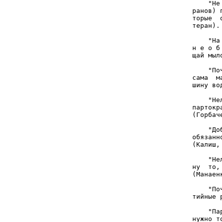
    "Не
ранов) 
торые  
теран).
       
    "На
н е о б
щай мыл
       
    "По
сама  м
шину во
       
    "Не
партокр
(Горбаче
       
    "До
обязанн
(Калиш,
       
    "Не
ну  то,
(Манаен
       
    "По
тийные 
       
    "Па
нужно т