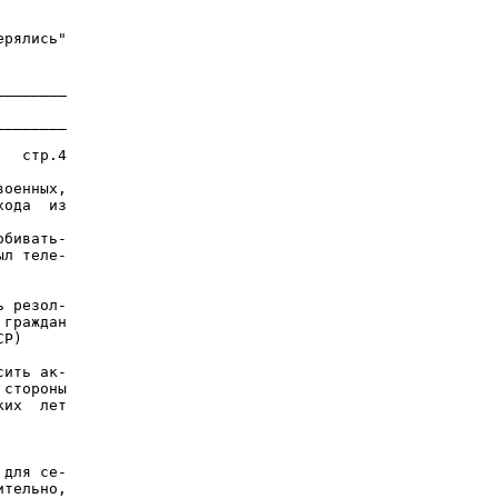
рялись"

_______

_______

  стр.4

оенных,

ода  из

бивать-

л теле-

 резол-

граждан

Р)

ить ак-

стороны

их  лет

для се-

тельно,
