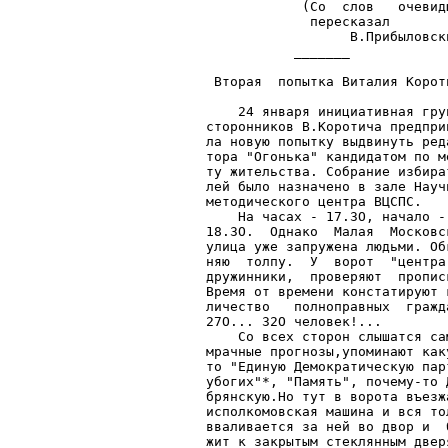
            (Со  слов   очевид
             пересказал       
                  В.Прибыловск
           _______            
                              
 Вторая  попытка Виталия Корот
                              
    24 января инициативная гру
сторонников В.Коротича предпри
ла новую попытку выдвинуть ред
тора "Огонька" кандидатом по м
ту жительства. Собрание избира
лей было назначено в зале Науч
методического центра ВЦСПС.   
    На часах - 17.3О, начало -
18.3О.  Однако  Малая  Московс
улица уже запружена людьми. Об
няю  толпу.  У  ворот  "центра
дружинники,  проверяют  пропис
Время от времени констатируют 
личество   полноправных  гражд
27О... 32О человек!...        
    Со всех сторон слышатся са
мрачные прогнозы,упоминают как
то "Единую Демократическую пар
убогих"*, "Память", почему-то 
брянскую.Но тут в ворота въезж
исполкомовская машина и вся тол
вваливается за ней во двор и  
жит к закрытым стеклянным двер