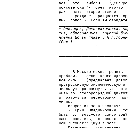
вот   это   выборы!   "Демокра
по-советски!"-  орёт  кто-то. 
рах!- летит второе стекло.    
    - Граждане!- раздается  хр
лый  голос.-  Если вы отойдете
______________________________
* 
Очевидно, Демократическая па
тия, образованная  группой быв
членов ДС во главе с Л.Г.Убожк
(Ред.)