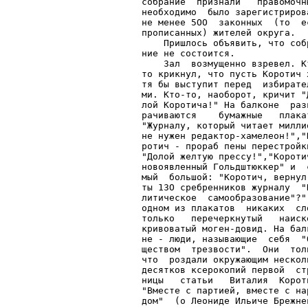
собрание  признали   правомочн
необходимо  было зарегистриров
не менее 5ОО  законных  (то  е
прописанных) жителей округа.  
    Пришлось объявить, что соб
ние не состоится.             
    Зал  возмущенно взревел. К
то крикнул, что пусть Коротич 
тя бы выступит перед  избирате
ми. Кто-то, наоборот, кричит "
лой Коротича!" На балконе  раз
рачиваются    бумажные   плака
"Журналу, который читает милли
не нужен редактор-хамелеон!","
ротич - прораб пены перестройк
"Долой желтую прессу!","Короти
новоявленный Гольдштюккер" и  
мый  большой: "Коротич, вернул
ты 13О сребренников журналу  "
литическое  самообразование"?"
одном из плакатов  никаких  сл
только   перечеркнутый   наиск
кривоватый моген-довид. На бал
не - люди, называющие  себя  "
ществом  трезвости".  Они  тол
что  роздали окружающим нескол
десятков ксерокопий первой  ст
ницы   статьи   Виталия  Корот
"Вместе с партией, вместе с на
дом"  (о Леониде Ильиче Брежне