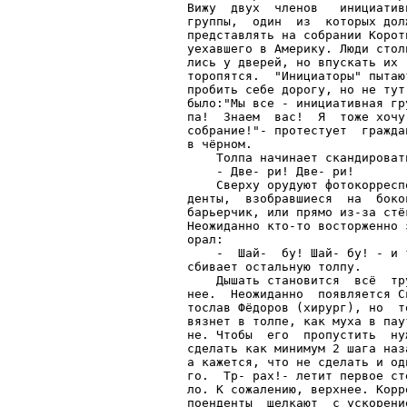
Вижу  двух  членов   инициатив
группы,  один  из  которых дол
представлять на собрании Корот
уехавшего в Америку. Люди стол
лись у дверей, но впускать их 
торопятся.  "Инициаторы" пытаю
пробить себе дорогу, но не тут
было:"Мы все - инициативная гр
па!  Знаем  вас!  Я  тоже хочу
собрание!"- протестует  гражда
в чёрном.                     
    Толпа начинает скандироват
    - Две- ри! Две- ри!       
    Сверху орудуют фотокорресп
денты,  взобравшиеся  на  боко
барьерчик, или прямо из-за стё
Неожиданно кто-то восторженно 
орал:                         
    -  Шай-  бу! Шай- бу! - и 
сбивает остальную толпу.      
    Дышать становится  всё  тр
нее.  Неожиданно  появляется Св
тослав Фёдоров (хирург), но  т
вязнет в толпе, как муха в пау
не. Чтобы  его  пропустить  ну
сделать как минимум 2 шага наз
а кажется, что не сделать и од
го.  Тр- рах!- летит первое ст
ло. К сожалению, верхнее. Корр
поенденты  щелкают  с ускорени