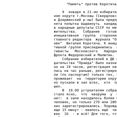
                              
      "Память" против Коротича
                              
    9  января в 21-ом избирате
ном округе г.Москвы (Свердловс
и Дзержинский р-ны) была предп
нята попытка выдвинуть  кандид
в народные депутаты СССР по ме
жительства.   Собрание   готов
инициативная  группа  сторонни
главного редактора  журнала "О
нёк"  Виталия Коротича. К иниц
тивной группе присоединились  
тивисты   Московского   Народн
фронта Федоровский и Малютин. 
    Собрание избирателей в ДК 
дательства "Правда" было назна
но на 19 часов, регистрация на
лась на час раньше, регистриро
ли (по паспортам) только тех, 
проживает  на  территории окру
но пускали в зал всех,  кто  п
шел.                          
    В  19.ОО устроителям собра
стало ясно,  что  кворума  у  
нет:  в зале находилось более 
человек, но только 27О или 28О
них зарегистрировались. Подожд
еще 15 минут - явилось ещё  че
век  1О  - и всё! Для того, чт