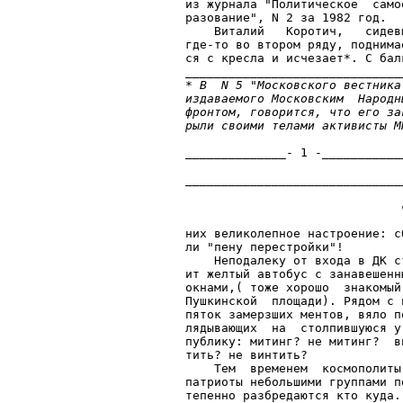
из журнала "Политическое  само
разование", N 2 за 1982 год.  
    Виталий   Коротич,   сидев
где-то во втором ряду, поднима
ся с кресла и исчезает*. С бал
* В  N 5 "Московского вестника
издаваемого Московским  Народн
фронтом, говорится, что его за
рыли своими телами активисты М
______________- 1 -___________
______________________________
                               
                              
них великолепное настроение: с
ли "пену перестройки"!        
    Неподалеку от входа в ДК с
ит желтый автобус с занавешенн
окнами,( тоже хорошо  знакомый
Пушкинской  площади). Рядом с 
пяток замерзших ментов, вяло п
лядывающих  на  столпившуюся у
публику: митинг? не митинг?  в
тить? не винтить?             
    Тем  временем  космополиты
патриоты небольшими группами п
тепенно разбредаются кто куда.