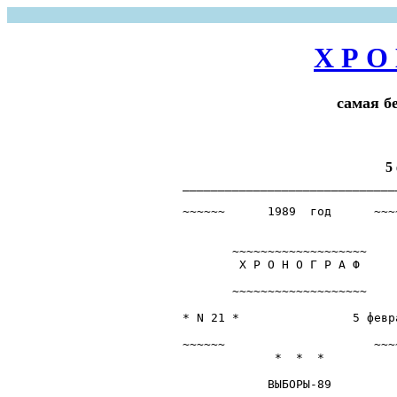
Х Р О
самая б
5
______________________________
                               
~~~~~~      1989  год      ~~~
                              
       ~~~~~~~~~~~~~~~~~~~    
        Х Р О Н О Г Р А Ф     
                              
       ~~~~~~~~~~~~~~~~~~~    
                              
* N 21 *                5 февр
                              
~~~~~~                     ~~~
             *  *  *          
                              
            ВЫБОРЫ-89         