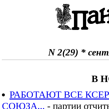
N 2(29) * сен
В 
РАБОТАЮТ ВСЕ КСЕ
СОЮЗА...
- партии отчит