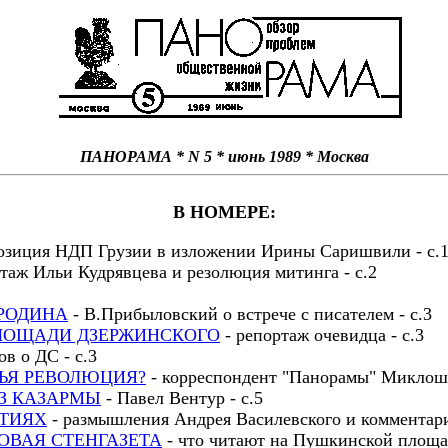
ПАНОРАМА * N 5 * июнь 1989 * Москва
В НОМЕРЕ:
озиция НДП Грузии в изложении Ирины Саришвили - с.
таж Ильи Кудрявцева и резолюция митинга - с.2
РОДИНА
- В.Прибыловский о встрече с писателем - с.3
ЛОЩАДИ ДЗЕРЖИНСКОГО
- репортаж очевидца - с.3
в о ДС - с.3
ТЬЯ РЕВОЛЮЦИЯ?
- корреспондент "Панорамы" Миклош 
З КАЗАРМЫ
- Павел Вентур - с.5
РТИЯХ
- размышления Андрея Василевского и комментари
ОВАЯ СТЕНГАЗЕТА
- что читают на Пушкинской площад