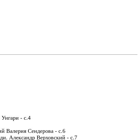
1
Унгари - с.4
й Валерия Сендерова - с.6
и. Александр Верховский - с.7