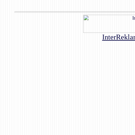
InterRekla