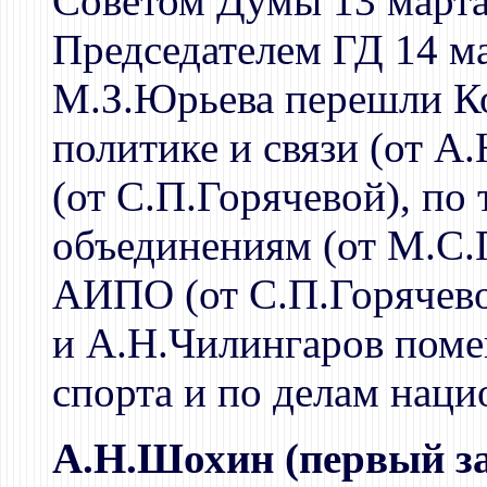
Советом Думы 13 марта
Председателем ГД 14 ма
М.З.Юрьева перешли К
политике и связи (от А
(от С.П.Горячевой), по
объединениям (от М.С.Г
АИПО (от С.П.Горячево
и А.Н.Чилингаров поме
спорта и по делам наци
А.Н.Шохин (первый за