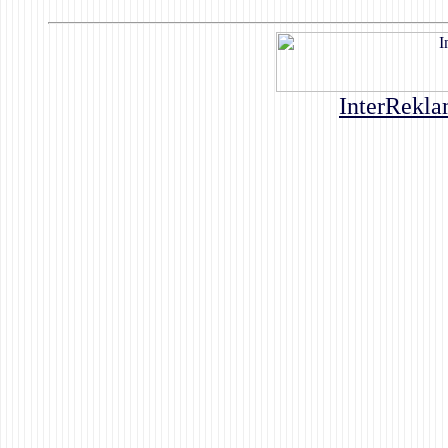
InterRekla