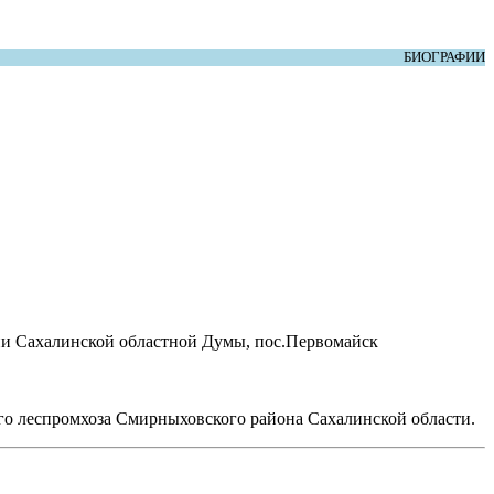
БИОГРАФИИ
сии Сахалинской областной Думы, пос.Первомайск
ого леспромхоза Смирныховского района Сахалинской области.